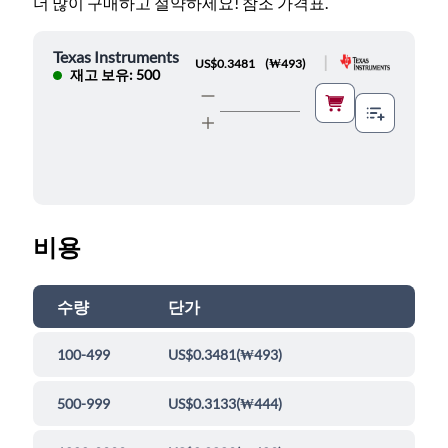
더 많이 구매하고 절약하세요! 참조 가격표.
Texas Instruments
|
US$0.3481
(
₩493
)
재고 보유: 500
비용
수량
단가
100-499
US$0.3481
(
₩493
)
500-999
US$0.3133
(
₩444
)