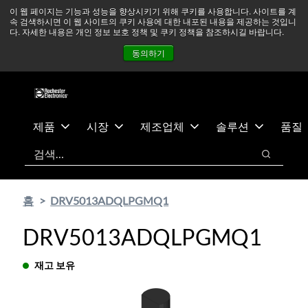
기
바
중동 지역 상황을 지속적으로 주시하고 있으며, 모든 서비스는
이 웹 페이지는 기능과 성능을 향상시키기 위해 쿠키를 사용합니다. 사이트를 계
속 검색하시면 이 웹 사이트의 쿠키 사용에 대한 내포된 내용을 제공하는 것입니
본
닥
정상적으로 운영되고 있습니다.
더 읽어보기 →
다. 자세한 내용은 개인 정보 보호 정책 및 쿠키 정책을 참조하시길 바랍니다.
콘
글
뉴스
문의하기
로그인
동의하기
텐
로
츠
건
건
너
너
뛰
뛰
기
제품
시장
제조업체
솔루션
품질
기
검색
검색
홈
DRV5013ADQLPGMQ1
DRV5013ADQLPGMQ1
재고 보유