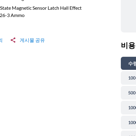
 State Magnetic Sensor Latch Hall Effect
26-3 Ammo
의
게시물 공유
비용
수
100
500
100
100