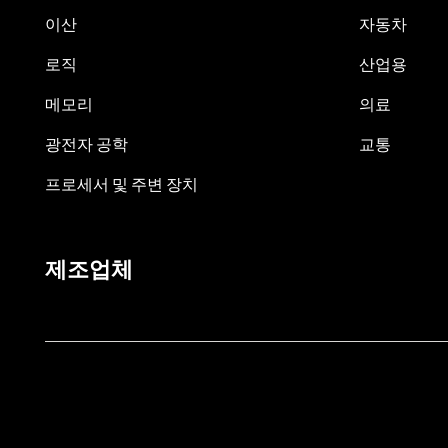
이산
자동차
로직
산업용
메모리
의료
광전자 공학
교통
프로세서 및 주변 장치
제조업체