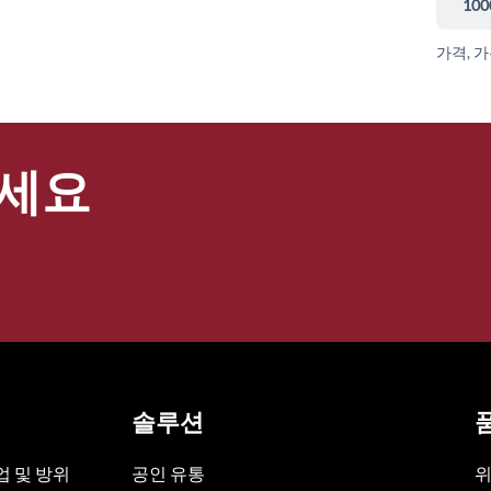
100
가격, 
세요
솔루션
 및 방위
공인 유통
위