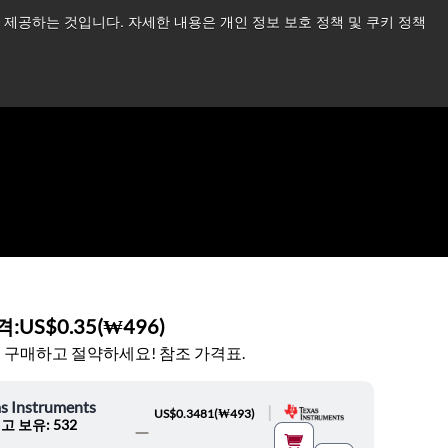
제공하는 것입니다. 자세한 내용은 개인 정보 보호 정책 및 쿠키 정책
습니다.
더 읽어보기 →
뉴스
문의하기
로그인
격:
US$0.35
(
₩496
)
 구매하고 절약하세요! 참조 가격표.
s Instruments
|
US$0.3481
(
₩493
)
고 보유: 532