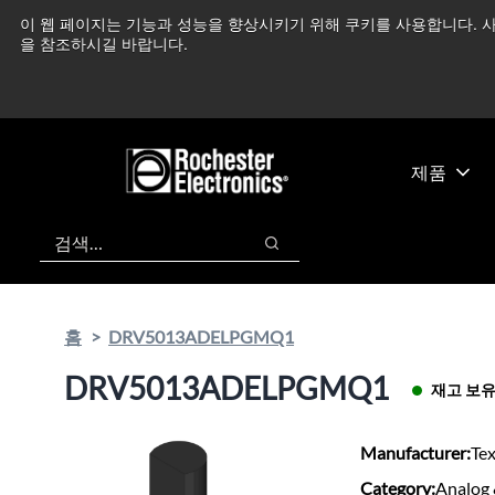
기
바
이 웹 페이지는 기능과 성능을 향상시키기 위해 쿠키를 사용합니다. 사
중동 지역 상황을 지속
본
닥
을 참조하시길 바랍니다.
콘
글
텐
로
츠
건
건
너
너
뛰
제품
뛰
기
기
검색
검색
홈
DRV5013ADELPGMQ1
DRV5013ADELPGMQ1
재고 보
Manufacturer:
Te
Category:
Analog 