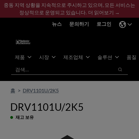
기
바
중동 지역 상황을 지속적으로 주시하고 있으며, 모든 서비스는
본
닥
정상적으로 운영되고 있습니다.
더 읽어보기 →
콘
글
뉴스
문의하기
로그인
텐
로
츠
건
건
너
너
뛰
뛰
기
제품
시장
제조업체
솔루션
품질
기
검색
검색
홈
DRV1101U/2K5
DRV1101U/2K5
재고 보유