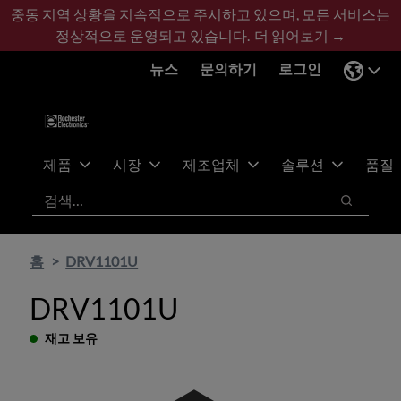
기
바
중동 지역 상황을 지속적으로 주시하고 있으며, 모든 서비스는
본
닥
정상적으로 운영되고 있습니다.
더 읽어보기 →
콘
글
뉴스
문의하기
로그인
텐
로
츠
건
건
너
너
뛰
뛰
기
제품
시장
제조업체
솔루션
품질
기
검색
검색
홈
DRV1101U
DRV1101U
재고 보유