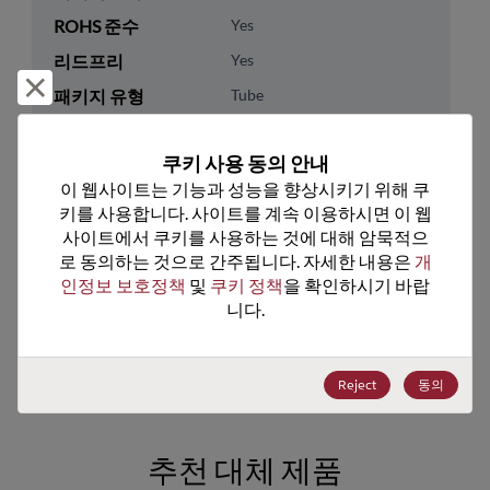
ROHS 준수
Yes
리드프리
Yes
거부 및 닫기
패키지 유형
Tube
패키지 수량
75
쿠키 사용 동의 안내
기술 카테고리
Analog & Mixed Signal
이 웹사이트는 기능과 성능을 향상시키기 위해 쿠
키를 사용합니다. 사이트를 계속 이용하시면 이 웹
기술 하위 카테고리
Audio & Video
사이트에서 쿠키를 사용하는 것에 대해 암묵적으
기술 그룹
A/V- Amp, AFE, Synth,RX/TX
로 동의하는 것으로 간주됩니다. 자세한 내용은 
개
인정보 보호정책
 및 
쿠키 정책
을 확인하시기 바랍
미국 HTS 코드
8542.39.0090
니다.
ECCN
EAR99
Reject
동의
추천 대체 제품