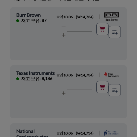
Burr Brown
|
US$10.06
(
₩14,734
)
재고 보유: 87
Texas Instruments
|
US$10.06
(
₩14,734
)
재고 보유: 8,186
National
|
US$10.06
(
₩14,734
)
Semiconductor