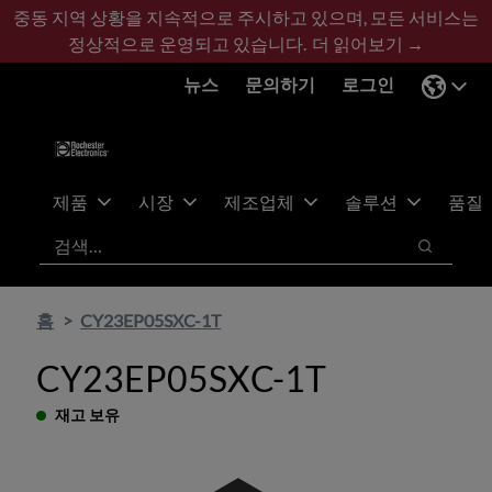
기
바
중동 지역 상황을 지속적으로 주시하고 있으며, 모든 서비스는
본
닥
정상적으로 운영되고 있습니다.
더 읽어보기 →
콘
글
뉴스
문의하기
로그인
텐
로
츠
건
건
너
너
뛰
뛰
기
제품
시장
제조업체
솔루션
품질
기
검색
검색
홈
CY23EP05SXC-1T
CY23EP05SXC-1T
재고 보유