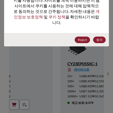
키를 사용합니다. 사이트를 계속 이용하시면 이 웹
사이트에서 쿠키를 사용하는 것에 대해 암묵적으
추천 대체 제품
로 동의하는 것으로 간주됩니다. 자세한 내용은 
개
인정보 보호정책
 및 
쿠키 정책
을 확인하시기 바랍
니다.
Reject
동의
-1
CY23EP05SXC-1
데이터시트
Sh
13,210
)
25+
US$8.89
(
₩13,210
)
12,556
)
100+
US$8.45
(
₩12,556
)
11,887
)
500+
US$8.00
(
₩11,887
)
11,233
)
1000+
US$7.56
(
₩11,233
)
10,565
)
10000+
US$7.11
(
₩10,565
)
재고 보유: 8,379