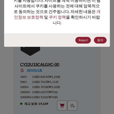
키를 사용합니다. 사이트를 계속 이용하시면 이 웹
사이트에서 쿠키를 사용하는 것에 대해 암묵적으
추천 대체 제품
로 동의하는 것으로 간주됩니다. 자세한 내용은 
개
인정보 보호정책
 및 
쿠키 정책
을 확인하시기 바랍
니다.
Reject
동의
CY22U1SCALGXC-00
데이터시트
100+
US$0.8455
(
₩1,238
)
500+
US$0.761
(
₩1,114
)
1000+
US$0.7018
(
₩1,028
)
10000+
US$0.6257
(
₩916
)
100000+
US$0.5242
(
₩768
)
재고 보유: 19,639