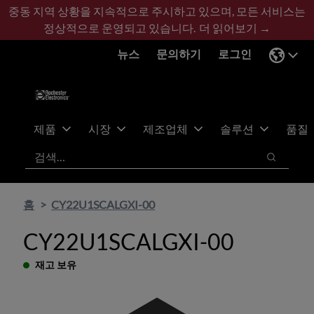
기
바
중동 지역 상황을 지속적으로 주시하고 있으며, 모든 서비스는
본
닥
정상적으로 운영되고 있습니다.
더 읽어보기 →
콘
글
뉴스
문의하기
로그인
텐
로
츠
건
건
너
너
뛰
뛰
기
제품
시장
제조업체
솔루션
품질
기
검색
검색
홈
CY22U1SCALGXI-00
CY22U1SCALGXI-00
재고 보유