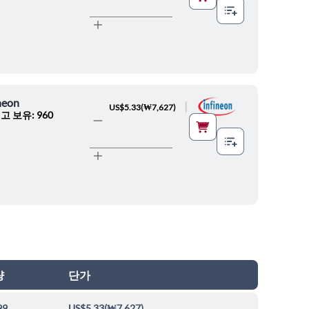
neon
|
US$5.33
(
₩7,627
)
고 보유: 960
량
단가
99
US$5.33
(
₩7,627
)