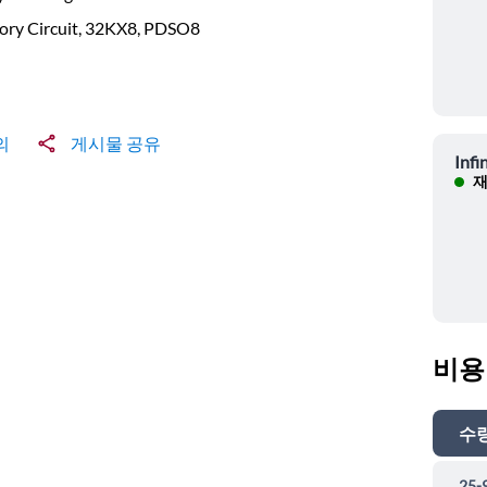
ry Circuit, 32KX8, PDSO8
의
게시물 공유
Infi
재
비용
수
25-