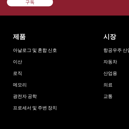
구독
제품
시장
아날로그 및 혼합 신호
항공우주 산업
이산
자동차
로직
산업용
메모리
의료
광전자 공학
교통
프로세서 및 주변 장치