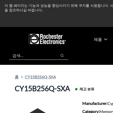
기
바
이 웹 페이지는 기능과 성능을 향상시키기 위해 쿠키를 사용합니다. 사
중동 지역 상황을 지속
본
닥
을 참조하시길 바랍니다.
콘
글
텐
로
츠
건
건
너
너
뛰
제품
뛰
기
기
검색
검색
홈
CY15B256Q-SXA
CY15B256Q-SXA
재고 보유
Manufacturer:
Cy
Category:
Memory