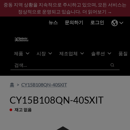
기
바
중동 지역 상황을 지속적으로 주시하고 있으며, 모든 서비스는
본
닥
정상적으로 운영되고 있습니다.
더 읽어보기 →
콘
글
뉴스
문의하기
로그인
텐
로
츠
건
건
너
너
뛰
뛰
기
제품
시장
제조업체
솔루션
품질
기
검색
검색
홈
CY15B108QN-40SXIT
CY15B108QN-40SXIT
재고 없음