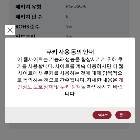
패키지 유형
PG-DSO-8
패키지 핀 수
8
ROHS 준수
Yes
거부 및 닫기
리드프리
Yes
패키지 유형
Tape & Reel
쿠키 사용 동의 안내
패키지 수량
2000
이 웹사이트는 기능과 성능을 향상시키기 위해 쿠
키를 사용합니다. 사이트를 계속 이용하시면 이 웹
기술 카테고리
Memory & Storage
사이트에서 쿠키를 사용하는 것에 대해 암묵적으
로 동의하는 것으로 간주됩니다. 자세한 내용은 
개
기술 하위 카테고리
Non-Volatile
인정보 보호정책
 및 
쿠키 정책
을 확인하시기 바랍
기술 그룹
FRAM
니다.
미국 HTS 코드
8542.32.0071
Reject
동의
ECCN
EAR99