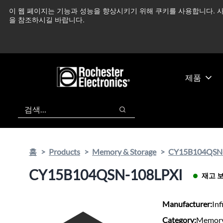
기
바
이 웹 페이지는 기능과 성능을 향상시키기 위해 쿠키를 사용합니다. 사
중동 지역 상황을 지속
본
닥
을 참조하시길 바랍니다.
콘
글
텐
로
츠
건
건
너
너
뛰
제품
뛰
기
기
검색
검색
홈
Products
Memory & Storage
CY15B104QSN
CY15B104QSN-108LPXI
재고 
Manufacturer:
Inf
Category:
Memory