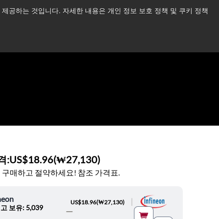
제공하는 것입니다. 자세한 내용은 개인 정보 보호 정책 및 쿠키 정책
습니다.
더 읽어보기 →
뉴스
문의하기
로그인
격:
US$18.96
(
₩27,130
)
 구매하고 절약하세요! 참조 가격표.
neon
|
US$18.96
(
₩27,130
)
고 보유: 5,039