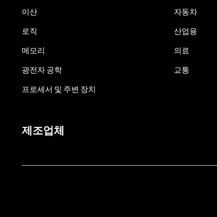
이산
자동차
로직
산업용
메모리
의료
광전자 공학
교통
프로세서 및 주변 장치
제조업체