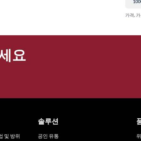
100
가격, 
세요
솔루션
 및 방위
공인 유통
위