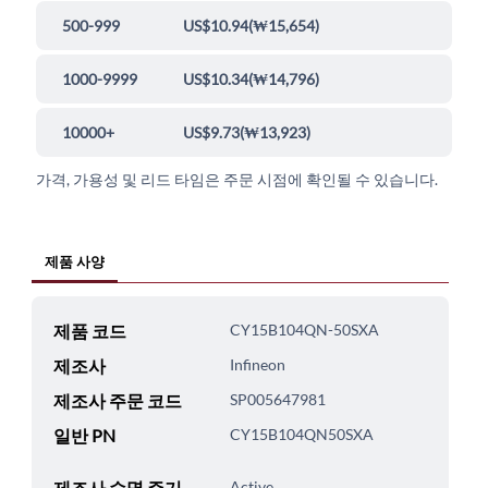
500-999
US$10.94
(
₩15,654
)
1000-9999
US$10.34
(
₩14,796
)
10000+
US$9.73
(
₩13,923
)
가격, 가용성 및 리드 타임은 주문 시점에 확인될 수 있습니다.
제품 사양
제품 코드
CY15B104QN-50SXA
제조사
Infineon
제조사 주문 코드
SP005647981
일반 PN
CY15B104QN50SXA
제조사 수명 주기
Active