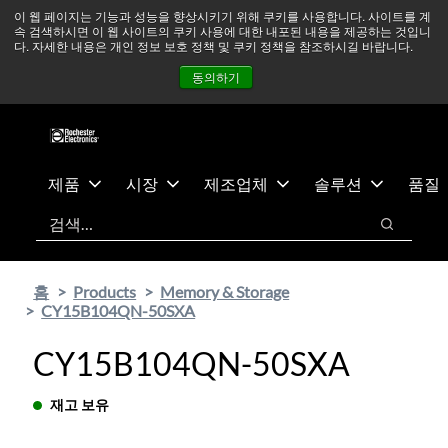
기
바
중동 지역 상황을 지속적으로 주시하고 있으며, 모든 서비스는
이 웹 페이지는 기능과 성능을 향상시키기 위해 쿠키를 사용합니다. 사이트를 계
속 검색하시면 이 웹 사이트의 쿠키 사용에 대한 내포된 내용을 제공하는 것입니
본
닥
정상적으로 운영되고 있습니다.
더 읽어보기 →
다. 자세한 내용은 개인 정보 보호 정책 및 쿠키 정책을 참조하시길 바랍니다.
콘
글
뉴스
문의하기
로그인
동의하기
텐
로
츠
건
건
너
너
뛰
뛰
기
제품
시장
제조업체
솔루션
품질
기
검색
검색
홈
Products
Memory & Storage
CY15B104QN-50SXA
CY15B104QN-50SXA
재고 보유