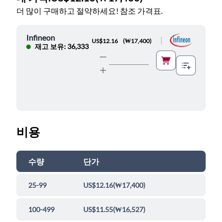
더 많이 구매하고 절약하세요! 참조 가격표.
Infineon
|
US$12.16
(
₩17,400
)
재고 보유: 36,333
비용
수량
단가
25-99
US$12.16
(
₩17,400
)
100-499
US$11.55
(
₩16,527
)