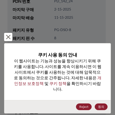
PDN 번호
PD_142_24
마지막 구매
2-15-2025
마지막 배송
11-15-2025
패키지 유형
PG-DSO-8
거부 및 닫기
패키지 핀 수
8
ROHS 준수
Yes
쿠키 사용 동의 안내
리드프리
Yes
이 웹사이트는 기능과 성능을 향상시키기 위해 쿠
패키지 유형
Tube
키를 사용합니다. 사이트를 계속 이용하시면 이 웹
패키지 수량
470
사이트에서 쿠키를 사용하는 것에 대해 암묵적으
로 동의하는 것으로 간주됩니다. 자세한 내용은 
개
인정보 보호정책
 및 
쿠키 정책
을 확인하시기 바랍
기술 카테고리
Memory & Storage
니다.
기술 하위 카테고리
Non-Volatile
기술 그룹
FRAM
Reject
동의
미국 HTS 코드
8542.32.0071