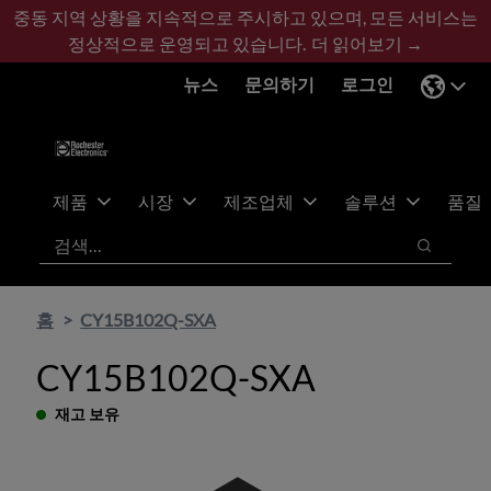
기
바
중동 지역 상황을 지속적으로 주시하고 있으며, 모든 서비스는
본
닥
정상적으로 운영되고 있습니다.
더 읽어보기 →
콘
글
뉴스
문의하기
로그인
텐
로
츠
건
건
너
너
뛰
뛰
기
제품
시장
제조업체
솔루션
품질
기
검색
검색
홈
CY15B102Q-SXA
CY15B102Q-SXA
재고 보유