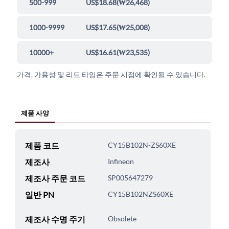
500-999
US$18.68
(
₩26,468
)
1000-9999
US$17.65
(
₩25,008
)
10000+
US$16.61
(
₩23,535
)
가격, 가용성 및 리드 타임은 주문 시점에 확인될 수 있습니다.
제품 사양
제품 코드
CY15B102N-ZS60XE
제조사
Infineon
제조사 주문 코드
SP005647279
일반 PN
CY15B102NZS60XE
제조사 수명 주기
Obsolete