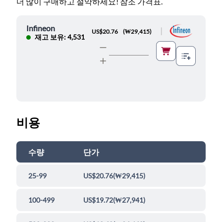
더 많이 구매하고 절약하세요! 참조 가격표.
Infineon
|
US$20.76
(
₩29,415
)
재고 보유: 4,531
비용
수량
단가
25-99
US$20.76
(
₩29,415
)
100-499
US$19.72
(
₩27,941
)