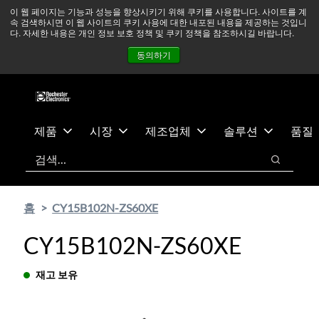
기
바
중동 지역 상황을 지속적으로 주시하고 있으며, 모든 서비스는
이 웹 페이지는 기능과 성능을 향상시키기 위해 쿠키를 사용합니다. 사이트를 계
속 검색하시면 이 웹 사이트의 쿠키 사용에 대한 내포된 내용을 제공하는 것입니
본
닥
정상적으로 운영되고 있습니다.
더 읽어보기 →
다. 자세한 내용은 개인 정보 보호 정책 및 쿠키 정책을 참조하시길 바랍니다.
콘
글
뉴스
문의하기
로그인
동의하기
텐
로
츠
건
건
너
너
뛰
뛰
기
제품
시장
제조업체
솔루션
품질
기
검색
검색
홈
CY15B102N-ZS60XE
CY15B102N-ZS60XE
재고 보유