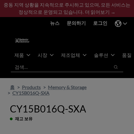
기
바
중동 지역 상황을 지속적으로 주시하고 있으며, 모든 서비스는
본
닥
정상적으로 운영되고 있습니다.
더 읽어보기 →
콘
글
뉴스
문의하기
로그인
텐
로
츠
건
건
너
너
뛰
뛰
기
제품
시장
제조업체
솔루션
품질
기
검색
검색
홈
Products
Memory & Storage
CY15B016Q-SXA
CY15B016Q-SXA
재고 보유