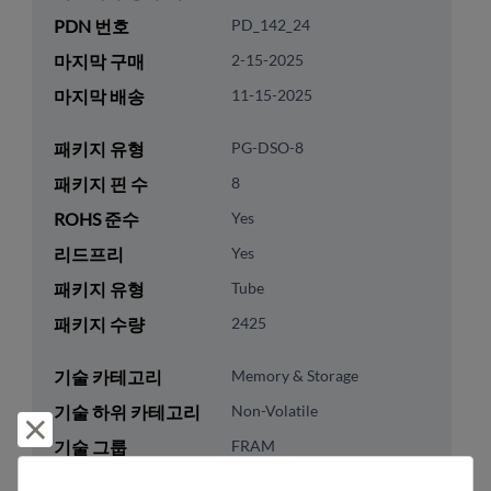
PDN 번호
PD_142_24
마지막 구매
2-15-2025
마지막 배송
11-15-2025
패키지 유형
PG-DSO-8
패키지 핀 수
8
ROHS 준수
Yes
리드프리
Yes
패키지 유형
Tube
패키지 수량
2425
기술 카테고리
Memory & Storage
기술 하위 카테고리
Non-Volatile
거부 및 닫기
기술 그룹
FRAM