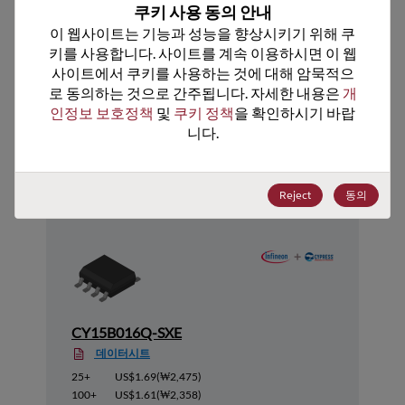
미국 HTS 코드
8542.32.0071
쿠키 사용 동의 안내
이 웹사이트는 기능과 성능을 향상시키기 위해 쿠
ECCN
3A991.B.1.B.2
키를 사용합니다. 사이트를 계속 이용하시면 이 웹
사이트에서 쿠키를 사용하는 것에 대해 암묵적으
로 동의하는 것으로 간주됩니다. 자세한 내용은 
개
인정보 보호정책
 및 
쿠키 정책
을 확인하시기 바랍
니다.
추천 대체 제품
Reject
동의
CY15B016Q-SXE
데이터시트
25+
US$1.69
(
₩2,475
)
100+
US$1.61
(
₩2,358
)