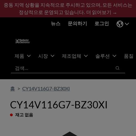
기
바
중동 지역 상황을 지속적으로 주시하고 있으며, 모든 서비스는
본
닥
정상적으로 운영되고 있습니다.
더 읽어보기 →
콘
글
뉴스
문의하기
로그인
텐
로
츠
건
건
너
너
뛰
뛰
기
제품
시장
제조업체
솔루션
품질
기
검색
검색
홈
CY14V116G7-BZ30XI
CY14V116G7-BZ30XI
재고 없음