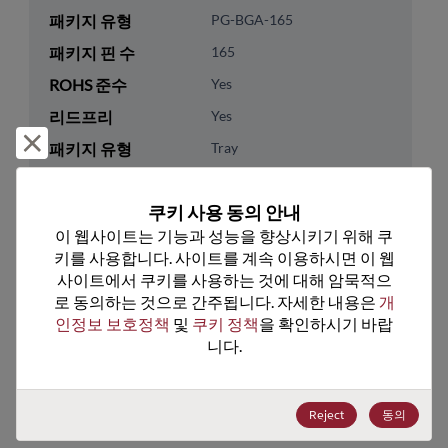
패키지 유형
PG-BGA-165
패키지 핀 수
165
ROHS 준수
Yes
리드프리
Yes
거부 및 닫기
패키지 유형
Tray
패키지 수량
210
쿠키 사용 동의 안내
기술 카테고리
Memory & Storage
이 웹사이트는 기능과 성능을 향상시키기 위해 쿠
키를 사용합니다. 사이트를 계속 이용하시면 이 웹
기술 하위 카테고리
DRAM & SRAM
사이트에서 쿠키를 사용하는 것에 대해 암묵적으
기술 그룹
Non-Volatile SRAMs
로 동의하는 것으로 간주됩니다. 자세한 내용은 
개
인정보 보호정책
 및 
쿠키 정책
을 확인하시기 바랍
미국 HTS 코드
8542.32.0041
니다.
ECCN
3A991.B.2.A
Reject
동의