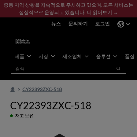
기
바
중동 지역 상황을 지속적으로 주시하고 있으며, 모든 서비스는
본
닥
정상적으로 운영되고 있습니다.
더 읽어보기 →
콘
글
뉴스
문의하기
로그인
텐
로
츠
건
건
너
너
뛰
뛰
기
제품
시장
제조업체
솔루션
품질
기
검색
검색
홈
CY22393ZXC-518
CY22393ZXC-518
재고 보유