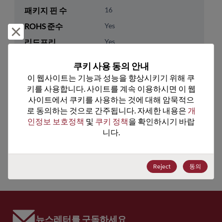
패키지 핀 수
16
ROHS 준수
Yes
거부 및 닫기
리드프리
Yes
패키지 수량
0
쿠키 사용 동의 안내
이 웹사이트는 기능과 성능을 향상시키기 위해 쿠
기술 카테고리
Analog & Mixed Signal
키를 사용합니다. 사이트를 계속 이용하시면 이 웹
기술 하위 카테고리
Timing
사이트에서 쿠키를 사용하는 것에 대해 암묵적으
로 동의하는 것으로 간주됩니다. 자세한 내용은 
개
기술 그룹
Clock Buffers & Drivers
인정보 보호정책
 및 
쿠키 정책
을 확인하시기 바랍
니다.
미국 HTS 코드
8542.39.0060
ECCN
EAR99
Reject
동의
뉴스레터를 구독하세요