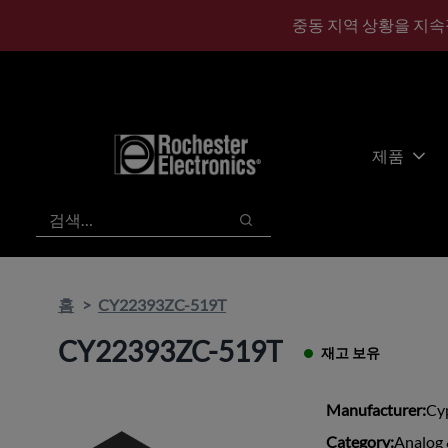
기
바
중동 지역 상황을 지속
본
닥
콘
글
텐
로
츠
건
건
너
너
뛰
제품
뛰
기
기
검색
검색
홈
CY22393ZC-519T
CY22393ZC-519T
재고 보유
Manufacturer:
Cy
Category:
Analog 