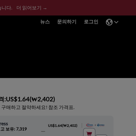
습니다.
더 읽어보기 →
뉴스
문의하기
로그인
격:
US$1.64
(
₩2,402
)
 구매하고 절약하세요! 참조 가격표.
ress
|
US$1.64
(
₩2,402
)
고 보유: 7,319