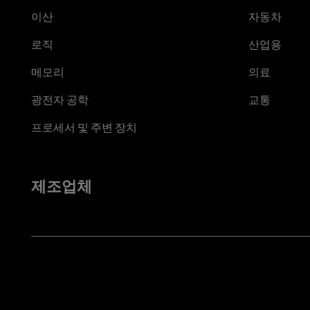
이산
자동차
로직
산업용
메모리
의료
광전자 공학
교통
프로세서 및 주변 장치
제조업체