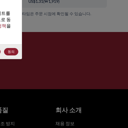
00+
US$1.31
(
₩1,919
)
트를 
가용성 및 리드 타임은 주문 시점에 확인될 수 있습니다.
로 동
정책
을 
동의
품질
회사 소개
조 방지
채용 정보