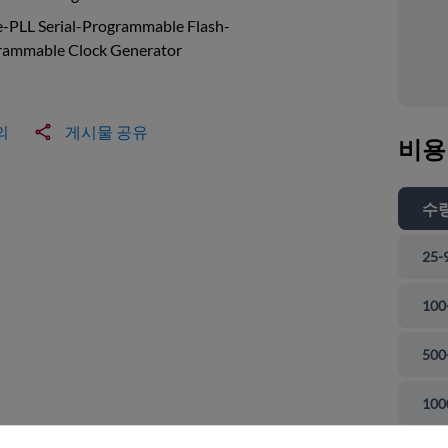
e-PLL Serial-Programmable Flash-
rammable Clock Generator
의
게시물 공유
비용
수
25-
100
500
 닫기
100