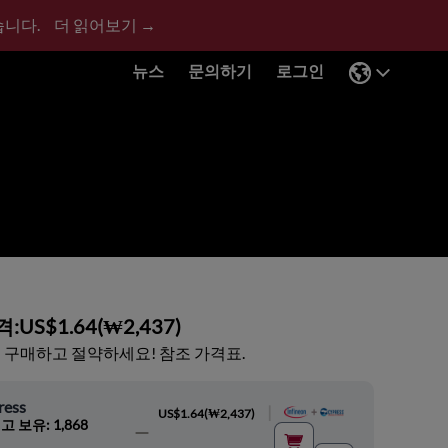
습니다.
더 읽어보기 →
뉴스
문의하기
로그인
격:
US$1.64
(
₩2,437
)
 구매하고 절약하세요! 참조 가격표.
ress
|
US$1.64
(
₩2,437
)
고 보유: 1,868