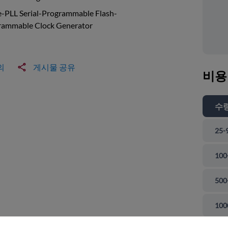
e-PLL Serial-Programmable Flash-
rammable Clock Generator
의
게시물 공유
비용
수
25-
100
500
 닫기
100