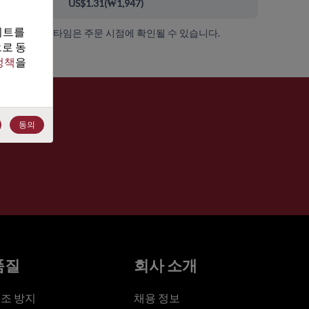
00+
US$1.31
(
₩1,947
)
트를 
가용성 및 리드 타임은 주문 시점에 확인될 수 있습니다.
로 동
정책
을 
동의
품질
회사 소개
조 방지
채용 정보