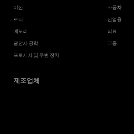
이산
자동차
로직
산업용
메모리
의료
광전자 공학
교통
프로세서 및 주변 장치
제조업체