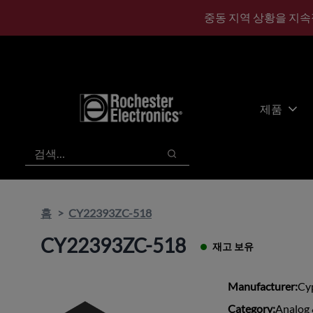
기
바
중동 지역 상황을 지속
본
닥
콘
글
텐
로
츠
건
건
너
너
뛰
제품
뛰
기
기
검색
검색
홈
CY22393ZC-518
CY22393ZC-518
재고 보유
Manufacturer:
Cy
Category:
Analog 