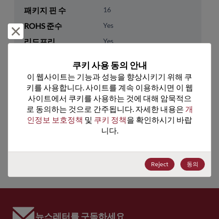
패키지 핀 수
16
ROHS 준수
Yes
거부 및 닫기
리드프리
Yes
패키지 수량
0
쿠키 사용 동의 안내
이 웹사이트는 기능과 성능을 향상시키기 위해 쿠
기술 카테고리
Analog & Mixed Signal
키를 사용합니다. 사이트를 계속 이용하시면 이 웹
기술 하위 카테고리
Timing
사이트에서 쿠키를 사용하는 것에 대해 암묵적으
로 동의하는 것으로 간주됩니다. 자세한 내용은 
개
기술 그룹
Clock Buffers & Drivers
인정보 보호정책
 및 
쿠키 정책
을 확인하시기 바랍
니다.
미국 HTS 코드
8542.39.0060
ECCN
EAR99
Reject
동의
뉴스레터를 구독하세요