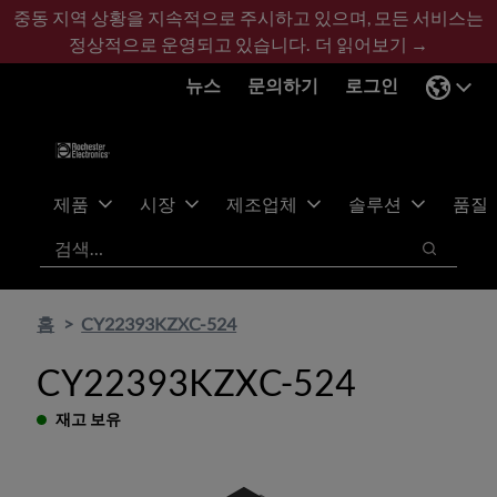
기
바
중동 지역 상황을 지속적으로 주시하고 있으며, 모든 서비스는
본
닥
정상적으로 운영되고 있습니다.
더 읽어보기 →
콘
글
뉴스
문의하기
로그인
텐
로
츠
건
건
너
너
뛰
뛰
기
제품
시장
제조업체
솔루션
품질
기
검색
검색
홈
CY22393KZXC-524
CY22393KZXC-524
재고 보유