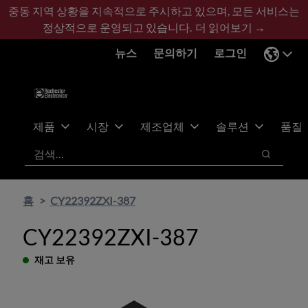
기
바
중동 지역 상황을 지속적으로 주시하고 있으며, 모든 서비스는
본
닥
정상적으로 운영되고 있습니다.
더 읽어보기 →
콘
글
뉴스
문의하기
로그인
텐
로
츠
건
건
너
너
뛰
뛰
기
제품
시장
제조업체
솔루션
품질
기
검색
검색
홈
CY22392ZXI-387
CY22392ZXI-387
재고 보유