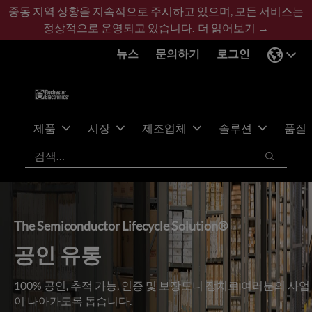
기
바
중동 지역 상황을 지속적으로 주시하고 있으며, 모든 서비스는
본
닥
정상적으로 운영되고 있습니다.
더 읽어보기 →
콘
글
뉴스
문의하기
로그인
텐
로
츠
건
건
너
너
뛰
뛰
기
제품
시장
제조업체
솔루션
품질
기
검색
검색
The Semiconductor Lifecycle Solution®
공인 유통
100% 공인, 추적 가능, 인증 및 보장도니 장치로 여러분의 사업
이 나아가도록 돕습니다.