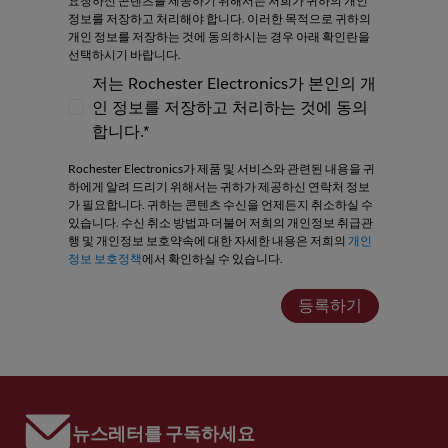
요청하신 콘텐츠를 제공하기 위해서는 저희가 귀하의 개인
정보를 저장하고 처리해야 합니다. 이러한 목적으로 귀하의
개인 정보를 저장하는 것에 동의하시는 경우 아래 확인란을
선택하시기 바랍니다.
저는 Rochester Electronics가 본인의 개
인 정보를 저장하고 처리하는 것에 동의
저는 Rochester Electronics가 본인의 개인
합니다.*
Rochester Electronics가 제품 및 서비스와 관련된 내용을 귀
하에게 알려 드리기 위해서는 귀하가 제공하신 연락처 정보
가 필요합니다. 귀하는 콘텐츠 수신을 언제든지 취소하실 수
있습니다. 수신 취소 방법과 더불어 저희의 개인정보 취급관
행 및 개인정보 보호약속에 대한 자세한 내용은 저희의
개인
정보 보호정책
에서 확인하실 수 있습니다.
등록하기
뉴스레터를 구독하세요