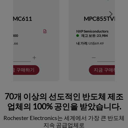
Show nex
HMC611
MPC855TVR66
Devices
NXP Semiconductors
보유: 1,000
재고 보유: 23,984
:
US$418.66
내 가격:
US$69.49
지금 구매하기
지금 구매하기
70개 이상의 선도적인 반도체 제조
업체의 100% 공인을 받았습니다.
Rochester Electronics는 세계에서 가장 큰 반도체
지속 공급업체로