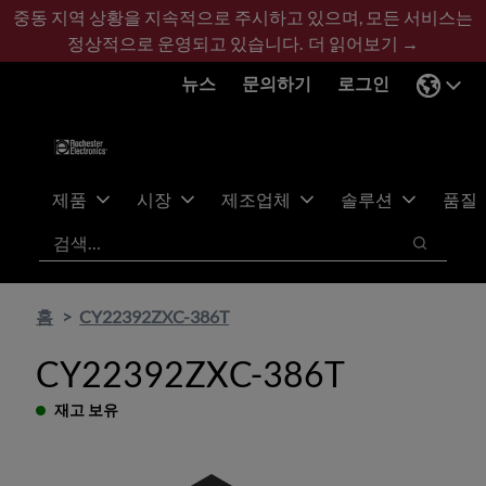
기
바
중동 지역 상황을 지속적으로 주시하고 있으며, 모든 서비스는
본
닥
정상적으로 운영되고 있습니다.
더 읽어보기 →
콘
글
뉴스
문의하기
로그인
텐
로
츠
건
건
너
너
뛰
뛰
기
제품
시장
제조업체
솔루션
품질
기
검색
검색
홈
CY22392ZXC-386T
CY22392ZXC-386T
재고 보유