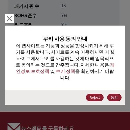
패키지 핀 수
16
ROHS 준수
Yes
거부 및 닫기
리드프리
Yes
패키지 수량
0
쿠키 사용 동의 안내
이 웹사이트는 기능과 성능을 향상시키기 위해 쿠
기술 카테고리
Analog & Mixed Signal
키를 사용합니다. 사이트를 계속 이용하시면 이 웹
기술 하위 카테고리
Timing
사이트에서 쿠키를 사용하는 것에 대해 암묵적으
로 동의하는 것으로 간주됩니다. 자세한 내용은 
개
기술 그룹
Clock Buffers & Drivers
인정보 보호정책
 및 
쿠키 정책
을 확인하시기 바랍
니다.
미국 HTS 코드
8542.39.0060
ECCN
EAR99
Reject
동의
뉴스레터를 구독하세요