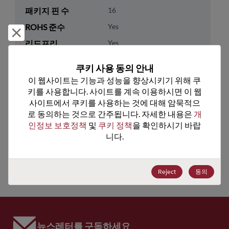
패키지 핀 수
16
ROHS 준수
Yes
거부 및 닫기
리드프리
Yes
패키지 수량
0
쿠키 사용 동의 안내
이 웹사이트는 기능과 성능을 향상시키기 위해 쿠
기술 카테고리
Analog & Mixed Signal
키를 사용합니다. 사이트를 계속 이용하시면 이 웹
기술 하위 카테고리
Timing
사이트에서 쿠키를 사용하는 것에 대해 암묵적으
로 동의하는 것으로 간주됩니다. 자세한 내용은 
개
기술 그룹
Clock Buffers & Drivers
인정보 보호정책
 및 
쿠키 정책
을 확인하시기 바랍
니다.
미국 HTS 코드
8542.39.0060
ECCN
EAR99
Reject
동의
뉴스레터를 구독하세요