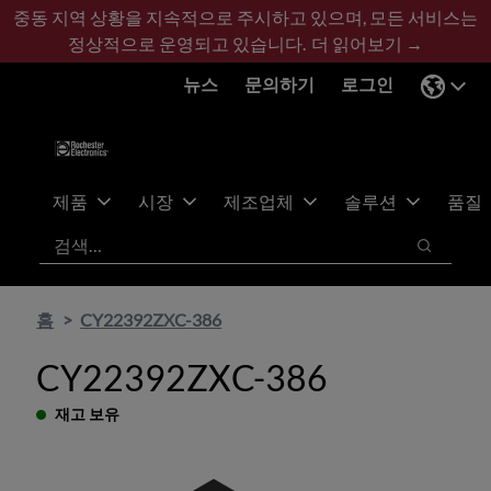
기
바
중동 지역 상황을 지속적으로 주시하고 있으며, 모든 서비스는
본
닥
정상적으로 운영되고 있습니다.
더 읽어보기 →
콘
글
뉴스
문의하기
로그인
텐
로
츠
건
건
너
너
뛰
뛰
기
제품
시장
제조업체
솔루션
품질
기
검색
검색
홈
CY22392ZXC-386
CY22392ZXC-386
재고 보유