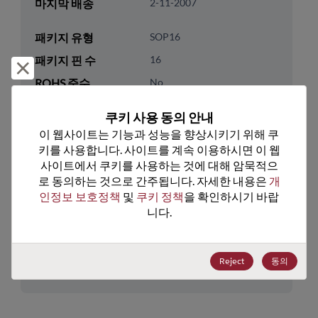
마지막 배송
2-11-2007
패키지 유형
SOP16
패키지 핀 수
16
거부 및 닫기
ROHS 준수
No
리드프리
No
쿠키 사용 동의 안내
패키지 수량
0
이 웹사이트는 기능과 성능을 향상시키기 위해 쿠
키를 사용합니다. 사이트를 계속 이용하시면 이 웹
기술 카테고리
Analog & Mixed Signal
사이트에서 쿠키를 사용하는 것에 대해 암묵적으
로 동의하는 것으로 간주됩니다. 자세한 내용은 
개
기술 하위 카테고리
Timing
인정보 보호정책
 및 
쿠키 정책
을 확인하시기 바랍
기술 그룹
Clock Buffers & Drivers
니다.
미국 HTS 코드
8542.39.0060
Reject
동의
ECCN
EAR99