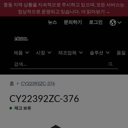
기
바
중동 지역 상황을 지속적으로 주시하고 있으며, 모든 서비스는
본
닥
정상적으로 운영되고 있습니다.
더 읽어보기 →
콘
글
뉴스
문의하기
로그인
텐
로
츠
건
건
너
너
뛰
뛰
기
제품
시장
제조업체
솔루션
품질
기
검색
검색
홈
CY22392ZC-376
CY22392ZC-376
재고 보유