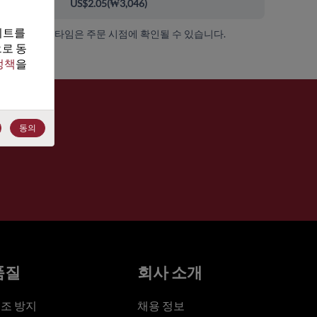
00+
US$2.05
(
₩3,046
)
트를 
가용성 및 리드 타임은 주문 시점에 확인될 수 있습니다.
로 동
정책
을 
동의
품질
회사 소개
조 방지
채용 정보