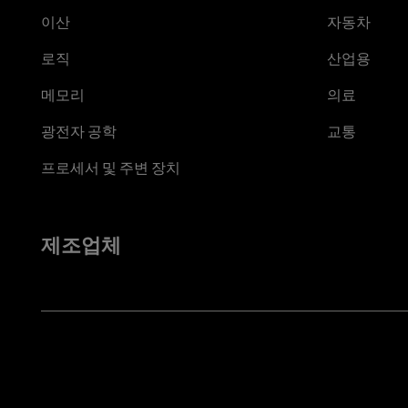
이산
자동차
로직
산업용
메모리
의료
광전자 공학
교통
프로세서 및 주변 장치
제조업체