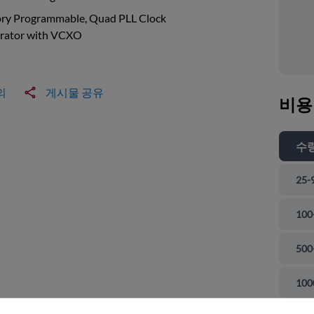
ory Programmable, Quad PLL Clock
rator with VCXO
의
게시물 공유
비용
수
25-
100
500
 닫기
100