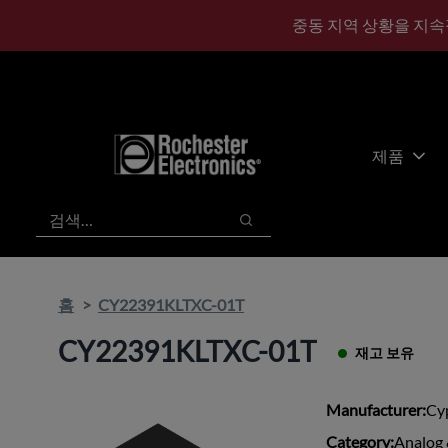
기
바
중동 지역 상황을 지속
본
닥
콘
글
텐
로
츠
건
건
너
너
뛰
제품
뛰
기
기
검색
검색
홈
CY22391KLTXC-01T
CY22391KLTXC-01T
재고 보유
Manufacturer:
Cy
Category:
Analog 