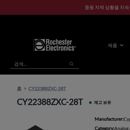
기
바
중동 지역 상황을 지속
본
닥
콘
글
텐
로
츠
건
건
너
너
뛰
제품
뛰
기
기
검색
검색
홈
CY22388ZXC-28T
CY22388ZXC-28T
재고 보유
Manufacturer:
Cy
Category:
Analog 