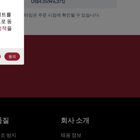
00+
US$4.35
(
₩6,371
)
트를 
가용성 및 리드 타임은 주문 시점에 확인될 수 있습니다.
로 동
정책
을 
동의
품질
회사 소개
조 방지
채용 정보