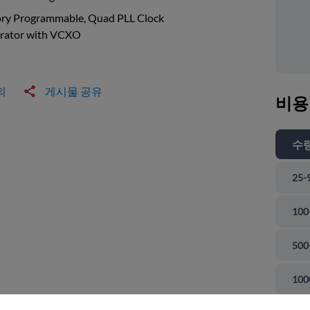
ory Programmable, Quad PLL Clock
rator with VCXO
의
게시물 공유
비용
수
25-
100
500
 닫기
100