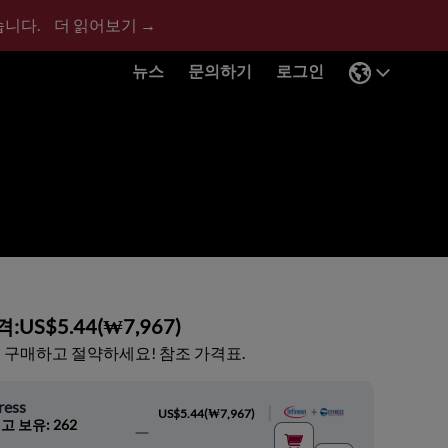
습니다.
더 읽어보기 →
뉴스
문의하기
로그인
격:
US$5.44
(
₩7,967
)
 구매하고 절약하세요! 참조 가격표.
ress
|
US$5.44
(
₩7,967
)
고 보유: 262