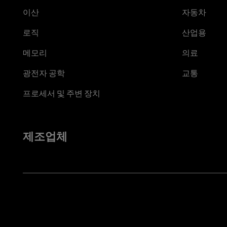
이산
자동차
로직
산업용
메모리
의료
광전자 공학
교통
프로세서 및 주변 장치
제조업체