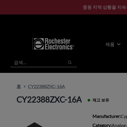
기
바
중동 지역 상황을 지속
본
닥
콘
글
텐
로
츠
건
건
너
너
뛰
제품
뛰
기
기
검색
검색
홈
CY22388ZXC-16A
CY22388ZXC-16A
재고 보유
Manufacturer:
Cy
Category:
Analog 