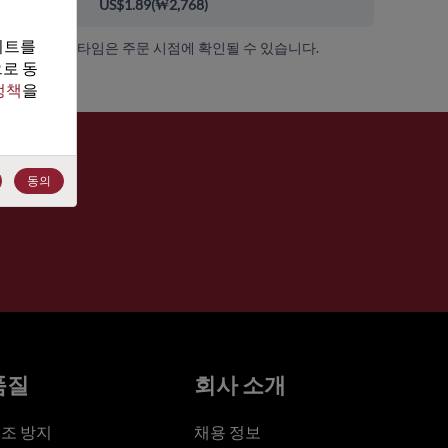
00+
US$1.89
(
₩2,768
)
트를 
가용성 및 리드 타임은 주문 시점에 확인될 수 있습니다.
로 동
정책
을 
동의
품질
회사 소개
조 방지
채용 정보