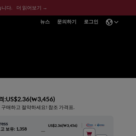
습니다.
더 읽어보기 →
뉴스
문의하기
로그인
격:
US$2.36
(
₩3,456
)
 구매하고 절약하세요! 참조 가격표.
ress
|
US$2.36
(
₩3,456
)
고 보유: 1,358