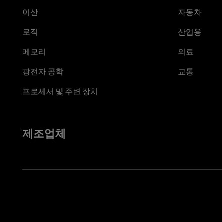
이산
자동차
로직
산업용
메모리
의료
광전자 공학
교통
프로세서 및 주변 장치
제조업체