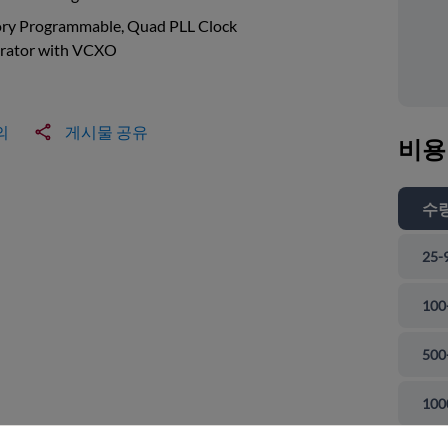
ory Programmable, Quad PLL Clock
rator with VCXO
의
게시물 공유
비용
수
25-
100
500
 닫기
100