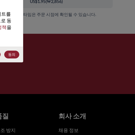
00+
US$1.95
(
₩2,856
)
트를 
가용성 및 리드 타임은 주문 시점에 확인될 수 있습니다.
로 동
정책
을 
동의
품질
회사 소개
조 방지
채용 정보