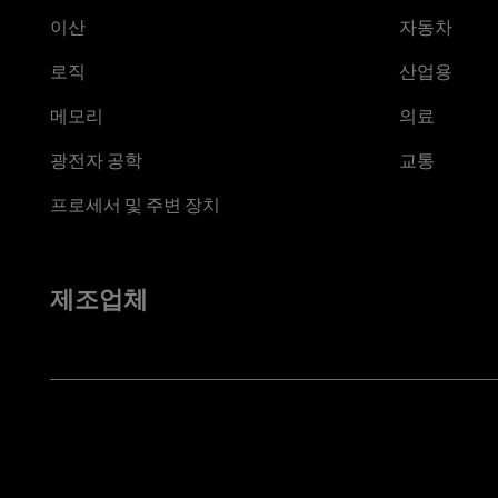
이산
자동차
로직
산업용
메모리
의료
광전자 공학
교통
프로세서 및 주변 장치
제조업체