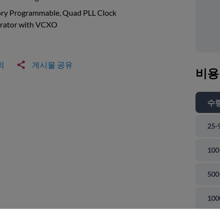
ory Programmable, Quad PLL Clock
rator with VCXO
의
게시물 공유
비용
수
25-
100
500
 닫기
100