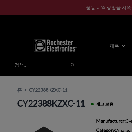
기
바
중동 지역 상황을 지속
본
닥
콘
글
텐
로
츠
건
건
너
너
뛰
제품
뛰
기
기
검색
검색
홈
CY22388KZXC-11
CY22388KZXC-11
재고 보유
Manufacturer:
Cy
Category:
Analog 