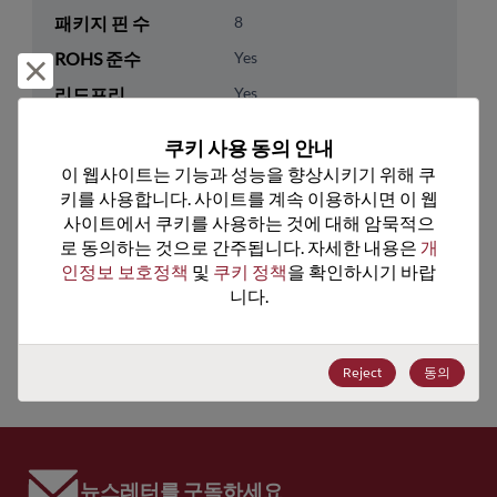
패키지 핀 수
8
ROHS 준수
Yes
거부 및 닫기
리드프리
Yes
패키지 수량
0
쿠키 사용 동의 안내
이 웹사이트는 기능과 성능을 향상시키기 위해 쿠
기술 카테고리
Analog & Mixed Signal
키를 사용합니다. 사이트를 계속 이용하시면 이 웹
기술 하위 카테고리
Timing
사이트에서 쿠키를 사용하는 것에 대해 암묵적으
로 동의하는 것으로 간주됩니다. 자세한 내용은 
개
기술 그룹
Clock Buffers & Drivers
인정보 보호정책
 및 
쿠키 정책
을 확인하시기 바랍
니다.
미국 HTS 코드
8542.39.0090
ECCN
EAR99
Reject
동의
뉴스레터를 구독하세요