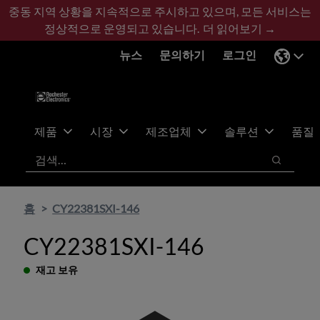
기
바
중동 지역 상황을 지속적으로 주시하고 있으며, 모든 서비스는
본
닥
정상적으로 운영되고 있습니다.
더 읽어보기 →
콘
글
뉴스
문의하기
로그인
텐
로
츠
건
건
너
너
뛰
뛰
기
제품
시장
제조업체
솔루션
품질
기
검색
검색
홈
CY22381SXI-146
CY22381SXI-146
재고 보유