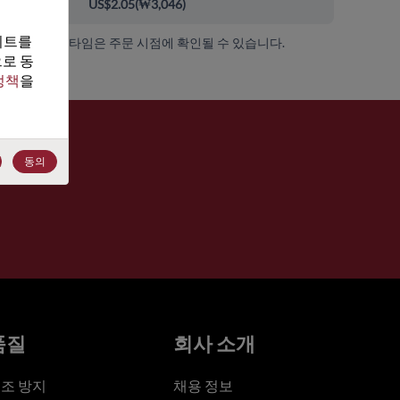
00+
US$2.05
(
₩3,046
)
트를 
가용성 및 리드 타임은 주문 시점에 확인될 수 있습니다.
로 동
정책
을 
동의
품질
회사 소개
조 방지
채용 정보