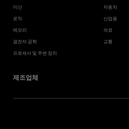
이산
자동차
로직
산업용
메모리
의료
광전자 공학
교통
프로세서 및 주변 장치
제조업체