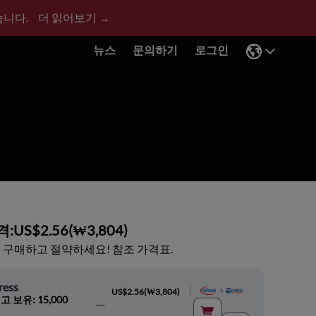
습니다.
더 읽어보기 →
뉴스
문의하기
로그인
격:
US$2.56
(
₩3,804
)
 구매하고 절약하세요! 참조 가격표.
ress
|
US$2.56
(
₩3,804
)
고 보유: 15,000