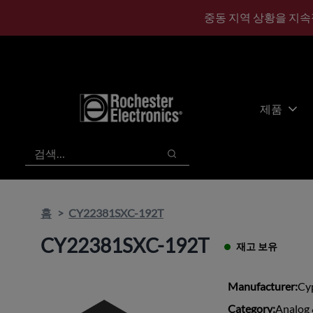
기
바
중동 지역 상황을 지속
본
닥
콘
글
텐
로
츠
건
건
너
너
뛰
제품
뛰
기
기
검색
검색
홈
CY22381SXC-192T
CY22381SXC-192T
재고 보유
Manufacturer:
Cy
Category:
Analog 