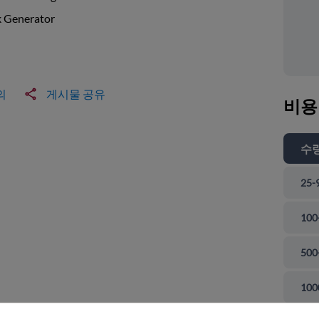
k Generator
의
게시물 공유
비용
수
25-
100
500
 닫기
100