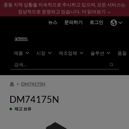
기
바
중동 지역 상황을 지속적으로 주시하고 있으며, 모든 서비스는
본
닥
정상적으로 운영되고 있습니다.
더 읽어보기 →
콘
글
뉴스
문의하기
로그인
텐
로
츠
건
건
너
너
뛰
뛰
기
제품
시장
제조업체
솔루션
품질
기
검색
검색
홈
DM74175N
DM74175N
재고 보유