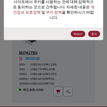
추천 대체 제품
사이트에서 쿠키를 사용하는 것에 대해 암묵적으
로 동의하는 것으로 간주됩니다. 자세한 내용은 
개
인정보 보호정책
 및 
쿠키 정책
을 확인하시기 바랍
니다.
Reject
동의
SN74175N
데이터시트
100+
US$0.8211
(
₩1,220
)
500+
US$0.739
(
₩1,098
)
1000+
US$0.6815
(
₩1,013
)
10000+
US$0.6076
(
₩903
)
100000+
US$0.5091
(
₩756
)
재고 보유: 4,566