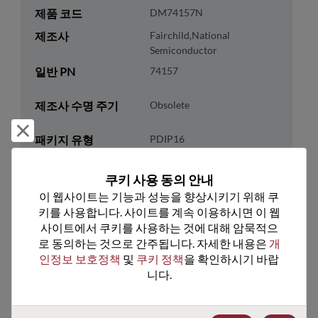
제품 코드
DM74157N
제조사
Fairchild,National
Semiconductor
일반 PN
74157
제조사 수명 주기
Obsolete
거부 및 닫기
패키지 유형
PDIP16
패키지 핀 수
16
쿠키 사용 동의 안내
ROHS 준수
No
이 웹사이트는 기능과 성능을 향상시키기 위해 쿠
리드프리
No
키를 사용합니다. 사이트를 계속 이용하시면 이 웹
사이트에서 쿠키를 사용하는 것에 대해 암묵적으
패키지 유형
Tube
로 동의하는 것으로 간주됩니다. 자세한 내용은 
개
패키지 수량
0
인정보 보호정책
 및 
쿠키 정책
을 확인하시기 바랍
니다.
기술 카테고리
Logic
기술 하위 카테고리
Standard Logic