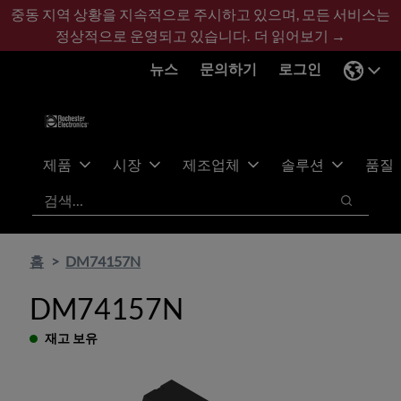
기
바
중동 지역 상황을 지속적으로 주시하고 있으며, 모든 서비스는
본
닥
정상적으로 운영되고 있습니다.
더 읽어보기 →
콘
글
뉴스
문의하기
로그인
텐
로
츠
건
건
너
너
뛰
뛰
기
제품
시장
제조업체
솔루션
품질
기
검색
검색
홈
DM74157N
DM74157N
재고 보유