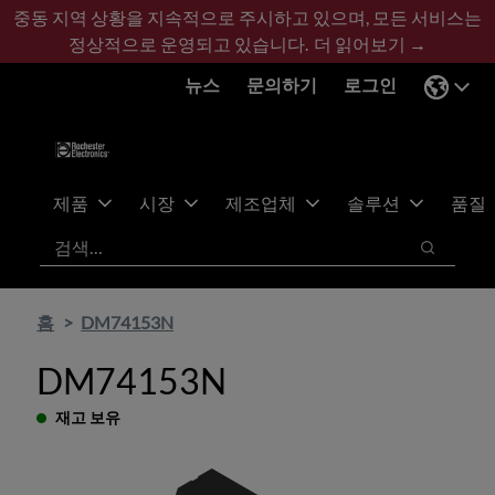
기
바
중동 지역 상황을 지속적으로 주시하고 있으며, 모든 서비스는
본
닥
정상적으로 운영되고 있습니다.
더 읽어보기 →
콘
글
뉴스
문의하기
로그인
텐
로
츠
건
건
너
너
뛰
뛰
기
제품
시장
제조업체
솔루션
품질
기
검색
검색
홈
DM74153N
DM74153N
재고 보유