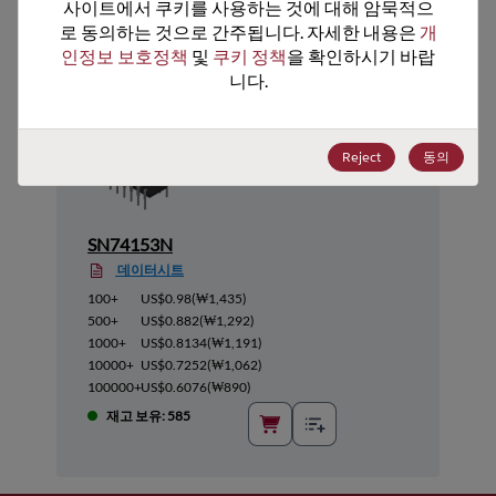
추천 대체 제품
사이트에서 쿠키를 사용하는 것에 대해 암묵적으
로 동의하는 것으로 간주됩니다. 자세한 내용은 
개
인정보 보호정책
 및 
쿠키 정책
을 확인하시기 바랍
니다.
Reject
동의
SN74153N
데이터시트
100+
US$0.98
(
₩1,435
)
500+
US$0.882
(
₩1,292
)
1000+
US$0.8134
(
₩1,191
)
10000+
US$0.7252
(
₩1,062
)
100000+
US$0.6076
(
₩890
)
재고 보유: 585