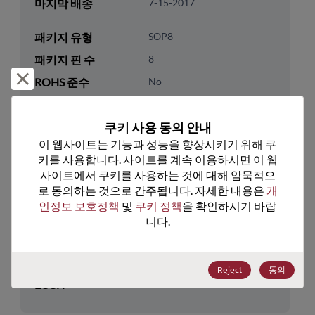
마지막 배송
7-15-2017
패키지 유형
SOP8
패키지 핀 수
8
거부 및 닫기
ROHS 준수
No
리드프리
No
쿠키 사용 동의 안내
패키지 유형
Tube
이 웹사이트는 기능과 성능을 향상시키기 위해 쿠
패키지 수량
100
키를 사용합니다. 사이트를 계속 이용하시면 이 웹
사이트에서 쿠키를 사용하는 것에 대해 암묵적으
기술 카테고리
Logic
로 동의하는 것으로 간주됩니다. 자세한 내용은 
개
인정보 보호정책
 및 
쿠키 정책
을 확인하시기 바랍
기술 하위 카테고리
Additional Logic Functions
니다.
기술 그룹
Other/Misc Logic
미국 HTS 코드
8542.39.0060
Reject
동의
ECCN
EAR99