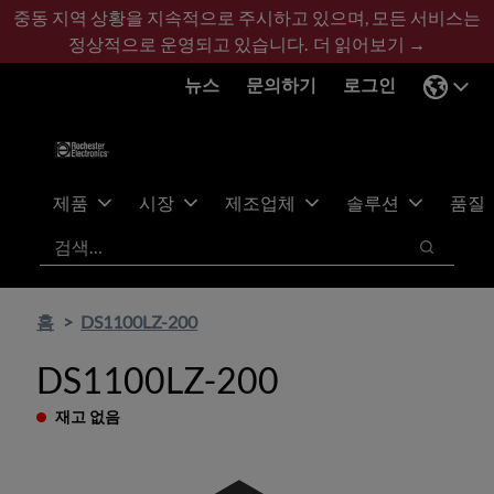
기
바
중동 지역 상황을 지속적으로 주시하고 있으며, 모든 서비스는
본
닥
정상적으로 운영되고 있습니다.
더 읽어보기 →
콘
글
뉴스
문의하기
로그인
텐
로
츠
건
건
너
너
뛰
뛰
기
제품
시장
제조업체
솔루션
품질
기
검색
검색
홈
DS1100LZ-200
DS1100LZ-200
재고 없음