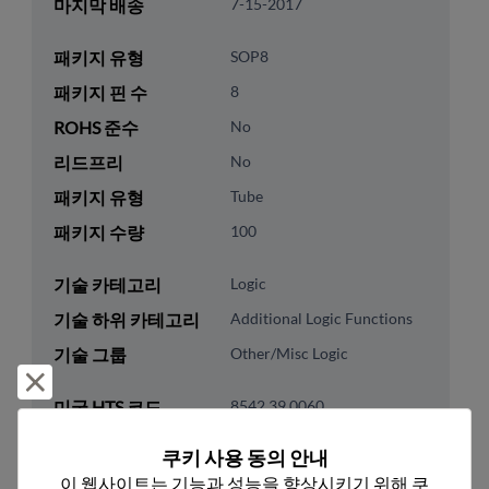
마지막 배송
7-15-2017
패키지 유형
SOP8
패키지 핀 수
8
ROHS 준수
No
리드프리
No
패키지 유형
Tube
패키지 수량
100
기술 카테고리
Logic
기술 하위 카테고리
Additional Logic Functions
기술 그룹
Other/Misc Logic
거부 및 닫기
미국 HTS 코드
8542.39.0060
ECCN
EAR99
쿠키 사용 동의 안내
이 웹사이트는 기능과 성능을 향상시키기 위해 쿠