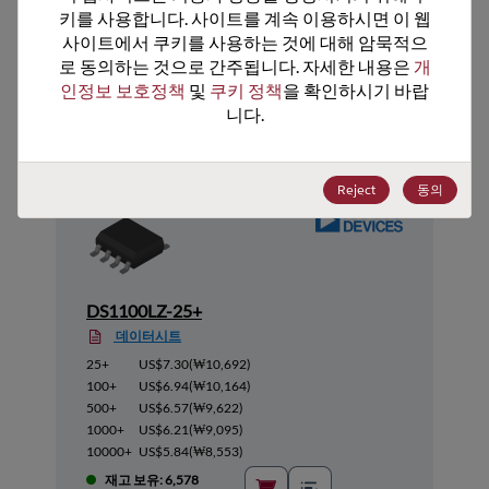
키를 사용합니다. 사이트를 계속 이용하시면 이 웹
사이트에서 쿠키를 사용하는 것에 대해 암묵적으
로 동의하는 것으로 간주됩니다. 자세한 내용은 
개
추천 대체 제품
인정보 보호정책
 및 
쿠키 정책
을 확인하시기 바랍
니다.
Reject
동의
DS1100LZ-25+
데이터시트
25+
US$7.30
(
₩10,692
)
100+
US$6.94
(
₩10,164
)
500+
US$6.57
(
₩9,622
)
1000+
US$6.21
(
₩9,095
)
10000+
US$5.84
(
₩8,553
)
재고 보유: 6,578