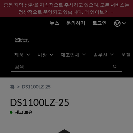
기
바
중동 지역 상황을 지속적으로 주시하고 있으며, 모든 서비스는
본
닥
정상적으로 운영되고 있습니다.
더 읽어보기 →
콘
글
뉴스
문의하기
로그인
텐
로
츠
건
건
너
너
뛰
뛰
기
제품
시장
제조업체
솔루션
품질
기
검색
검색
홈
DS1100LZ-25
DS1100LZ-25
재고 보유