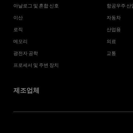
아날로그 및 혼합 신호
항공우주 산업
이산
자동차
로직
산업용
메모리
의료
광전자 공학
교통
프로세서 및 주변 장치
제조업체