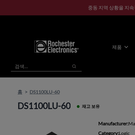
기
바
중동 지역 상황을 지속
본
닥
콘
글
텐
로
츠
건
건
너
너
뛰
제품
뛰
기
기
검색
검색
홈
DS1100LU-60
DS1100LU-60
재고 보유
Manufacturer:
Ma
Category:
Logic