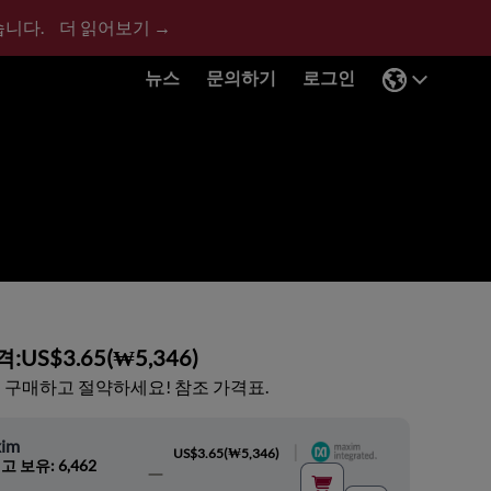
습니다.
더 읽어보기 →
뉴스
문의하기
로그인
격:
US$3.65
(
₩5,346
)
 구매하고 절약하세요! 참조 가격표.
im
|
US$3.65
(
₩5,346
)
고 보유: 6,462