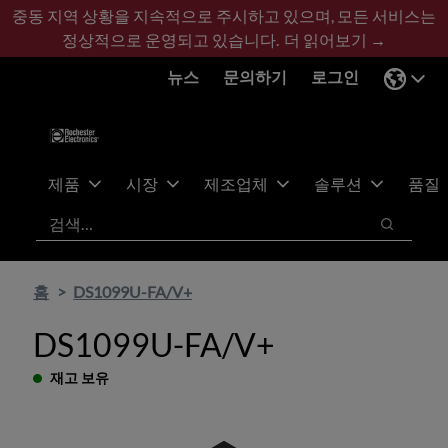
기
바
중동 지역 상황을 지속적으로 주시하고 있으며, 모든 서비스는
본
닥
정상적으로 운영되고 있습니다.
더 읽어보기 →
콘
글
뉴스
문의하기
로그인
텐
로
츠
건
건
너
너
뛰
뛰
기
제품
시장
제조업체
솔루션
품질
기
검색
검색
홈
DS1099U-FA/V+
DS1099U-FA/V+
재고 보유