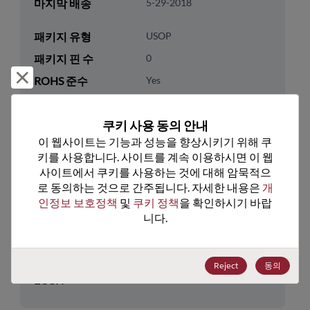
마지막 배송
5-29-2018
패키지 유형
USOP
패키지 핀 수
0
거부 및 닫기
ROHS 준수
Yes
리드프리
Yes
쿠키 사용 동의 안내
패키지 유형
Tube
이 웹사이트는 기능과 성능을 향상시키기 위해 쿠
패키지 수량
50
키를 사용합니다. 사이트를 계속 이용하시면 이 웹
사이트에서 쿠키를 사용하는 것에 대해 암묵적으
기술 카테고리
Analog & Mixed Signal
로 동의하는 것으로 간주됩니다. 자세한 내용은 
개
인정보 보호정책
 및 
쿠키 정책
을 확인하시기 바랍
기술 하위 카테고리
Timing
니다.
기술 그룹
Osc/VCO's/Freq Synth/PLLs
미국 HTS 코드
8542.39.0090
Reject
동의
ECCN
EAR99