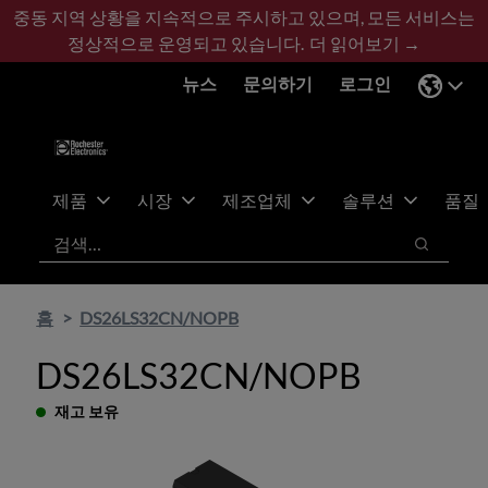
기
바
중동 지역 상황을 지속적으로 주시하고 있으며, 모든 서비스는
본
닥
정상적으로 운영되고 있습니다.
더 읽어보기 →
콘
글
뉴스
문의하기
로그인
텐
로
츠
건
건
너
너
뛰
뛰
기
제품
시장
제조업체
솔루션
품질
기
검색
검색
홈
DS26LS32CN/NOPB
DS26LS32CN/NOPB
재고 보유