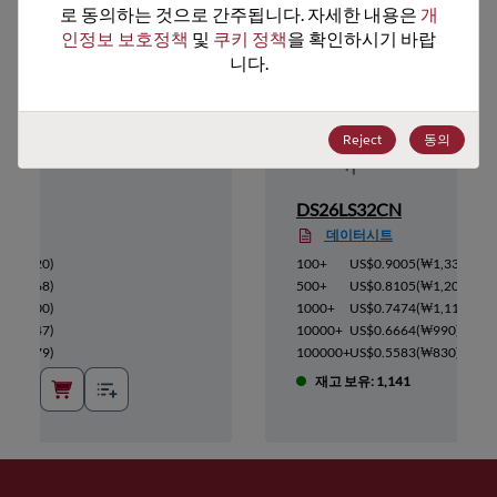
로 동의하는 것으로 간주됩니다. 자세한 내용은 
개
인정보 보호정책
 및 
쿠키 정책
을 확인하시기 바랍
니다.
Reject
동의
DS26LS32CN
데이터시트
₩95,320
)
100+
US$0.9005
(
₩1,338
)
₩92,468
)
500+
US$0.8105
(
₩1,204
)
₩89,600
)
1000+
US$0.7474
(
₩1,111
)
₩86,747
)
10000+
US$0.6664
(
₩990
)
₩83,879
)
100000+
US$0.5583
(
₩830
)
재고 보유: 1,141