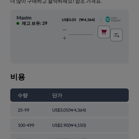
더 많이 구매하고 절약하세요! 참조 가격표.
Maxim
|
US$3.05
(
₩4,364
)
재고 보유: 29
비용
수량
단가
25-99
US$3.05
(
₩4,364
)
100-499
US$2.90
(
₩4,150
)