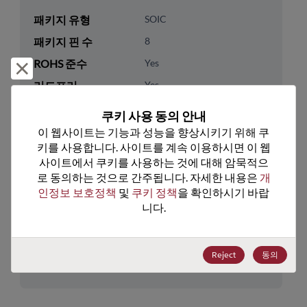
패키지 유형
SOIC
패키지 핀 수
8
ROHS 준수
Yes
거부 및 닫기
리드프리
Yes
패키지 유형
Tape & Reel
쿠키 사용 동의 안내
패키지 수량
2000
이 웹사이트는 기능과 성능을 향상시키기 위해 쿠
키를 사용합니다. 사이트를 계속 이용하시면 이 웹
사이트에서 쿠키를 사용하는 것에 대해 암묵적으
기술 카테고리
Analog & Mixed Signal
로 동의하는 것으로 간주됩니다. 자세한 내용은 
개
기술 하위 카테고리
Timing
인정보 보호정책
 및 
쿠키 정책
을 확인하시기 바랍
기술 그룹
Timers/Counters/RTC
니다.
미국 HTS 코드
8542.32.0051
Reject
동의
ECCN
EAR99