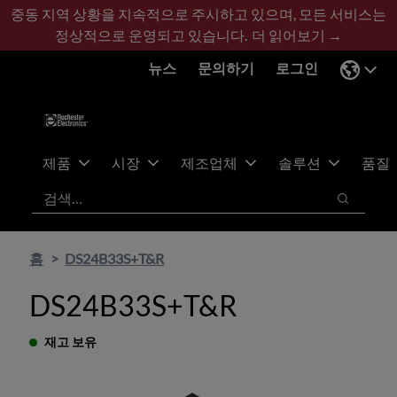
기
바
중동 지역 상황을 지속적으로 주시하고 있으며, 모든 서비스는
본
닥
정상적으로 운영되고 있습니다.
더 읽어보기 →
콘
글
뉴스
문의하기
로그인
텐
로
츠
건
건
너
너
뛰
뛰
기
제품
시장
제조업체
솔루션
품질
기
검색
검색
홈
DS24B33S+T&R
DS24B33S+T&R
재고 보유