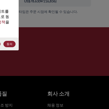
00+
US$78.63
(
₩116,836
)
트를 
가용성 및 리드 타임은 주문 시점에 확인될 수 있습니다.
로 동
정책
을 
동의
품질
회사 소개
조 방지
채용 정보