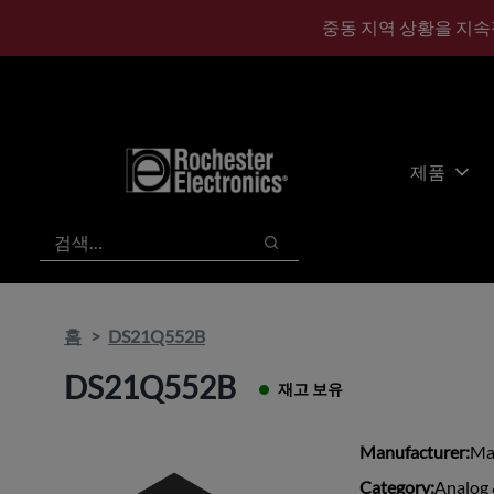
기
바
중동 지역 상황을 지속
본
닥
콘
글
텐
로
츠
건
건
너
너
뛰
제품
뛰
기
기
검색
검색
홈
DS21Q552B
DS21Q552B
재고 보유
Manufacturer:
Ma
Category:
Analog 