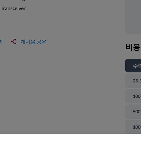
Transceiver
의
게시물 공유
비용
수
25-
100
500
 닫기
100