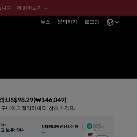
습니다.
더 읽어보기 →
뉴스
문의하기
로그인
격:
US$98.29
(
₩146,049
)
 구매하고 절약하세요! 참조 가격표.
im
|
US$98.29
(
₩146,049
)
고 보유: 544