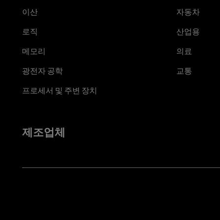
이산
자동차
로직
산업용
메모리
의료
광전자 공학
교통
프로세서 및 주변 장치
제조업체