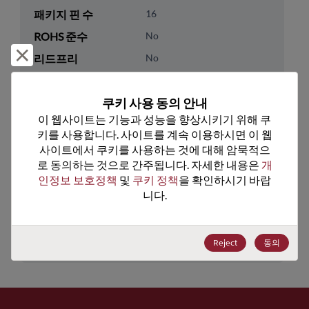
패키지 핀 수
16
ROHS 준수
No
거부 및 닫기
리드프리
No
패키지 유형
Tube
쿠키 사용 동의 안내
패키지 수량
0
이 웹사이트는 기능과 성능을 향상시키기 위해 쿠
키를 사용합니다. 사이트를 계속 이용하시면 이 웹
기술 카테고리
Logic
사이트에서 쿠키를 사용하는 것에 대해 암묵적으
기술 하위 카테고리
Standard Logic
로 동의하는 것으로 간주됩니다. 자세한 내용은 
개
인정보 보호정책
 및 
쿠키 정책
을 확인하시기 바랍
기술 그룹
Switch/Mux/Demux/Decode
니다.
미국 HTS 코드
8542.39.0060
ECCN
EAR99
Reject
동의