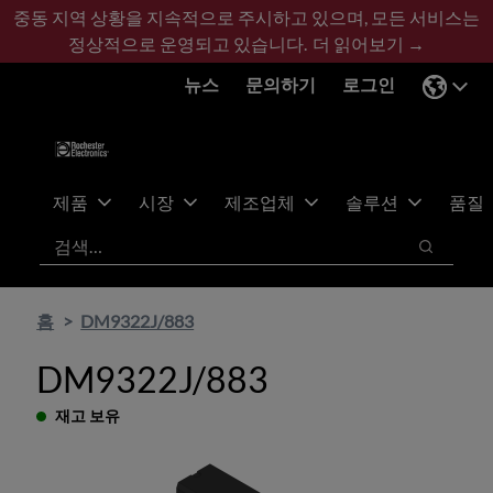
기
바
중동 지역 상황을 지속적으로 주시하고 있으며, 모든 서비스는
본
닥
정상적으로 운영되고 있습니다.
더 읽어보기 →
콘
글
뉴스
문의하기
로그인
텐
로
츠
건
건
너
너
뛰
뛰
기
제품
시장
제조업체
솔루션
품질
기
검색
검색
홈
DM9322J/883
DM9322J/883
재고 보유