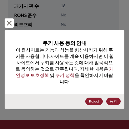
패키지 핀 수
16
ROHS 준수
No
거부 및 닫기
리드프리
No
패키지 유형
Tube
쿠키 사용 동의 안내
패키지 수량
0
이 웹사이트는 기능과 성능을 향상시키기 위해 쿠
키를 사용합니다. 사이트를 계속 이용하시면 이 웹
기술 카테고리
Logic
사이트에서 쿠키를 사용하는 것에 대해 암묵적으
기술 하위 카테고리
Standard Logic
로 동의하는 것으로 간주됩니다. 자세한 내용은 
개
인정보 보호정책
 및 
쿠키 정책
을 확인하시기 바랍
기술 그룹
Switch/Mux/Demux/Decode
니다.
미국 HTS 코드
8542.39.0090
ECCN
EAR99
Reject
동의