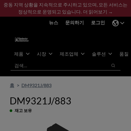
기
바
중동 지역 상황을 지속적으로 주시하고 있으며, 모든 서비스는
본
닥
정상적으로 운영되고 있습니다.
더 읽어보기 →
콘
글
뉴스
문의하기
로그인
텐
로
츠
건
건
너
너
뛰
뛰
기
제품
시장
제조업체
솔루션
품질
기
검색
검색
홈
DM9321J/883
DM9321J/883
재고 보유