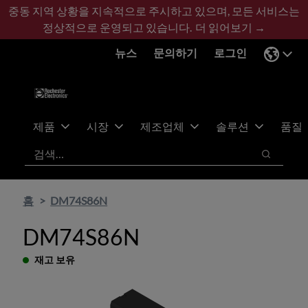
기
바
중동 지역 상황을 지속적으로 주시하고 있으며, 모든 서비스는
본
닥
정상적으로 운영되고 있습니다.
더 읽어보기 →
콘
글
뉴스
문의하기
로그인
텐
로
츠
건
건
너
너
뛰
뛰
기
제품
시장
제조업체
솔루션
품질
기
검색
검색
홈
DM74S86N
DM74S86N
재고 보유