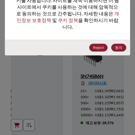
키를 사용합니다. 사이트를 계속 이용하시면 이 웹
사이트에서 쿠키를 사용하는 것에 대해 암묵적으
추천 대체 제품
로 동의하는 것으로 간주됩니다. 자세한 내용은 
개
인정보 보호정책
 및 
쿠키 정책
을 확인하시기 바랍
니다.
Reject
동의
SN74S86N
데이터시트
(
₩630
)
25+
US$1.39
(
₩2,065
)
(
₩567
)
100+
US$1.32
(
₩1,961
)
(
₩523
)
500+
US$1.25
(
₩1,857
)
(
₩466
)
1000+
US$1.18
(
₩1,753
)
(
₩390
)
10000+
US$1.11
(
₩1,649
)
8
재고 보유: 28,576