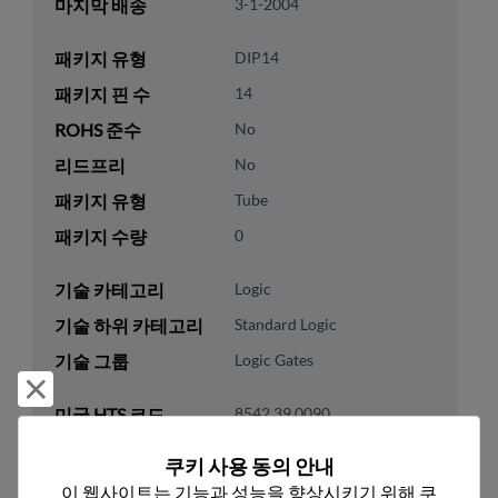
마지막 배송
3-1-2004
패키지 유형
DIP14
패키지 핀 수
14
ROHS 준수
No
리드프리
No
패키지 유형
Tube
패키지 수량
0
기술 카테고리
Logic
기술 하위 카테고리
Standard Logic
기술 그룹
Logic Gates
거부 및 닫기
미국 HTS 코드
8542.39.0090
ECCN
EAR99
쿠키 사용 동의 안내
이 웹사이트는 기능과 성능을 향상시키기 위해 쿠