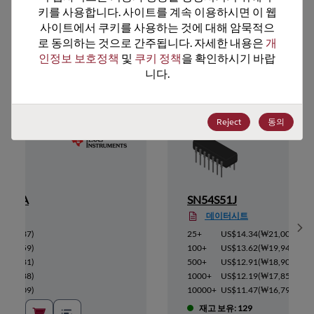
키를 사용합니다. 사이트를 계속 이용하시면 이 웹
사이트에서 쿠키를 사용하는 것에 대해 암묵적으
로 동의하는 것으로 간주됩니다. 자세한 내용은 
개
추천 대체 제품
인정보 보호정책
 및 
쿠키 정책
을 확인하시기 바랍
니다.
Reject
동의
01BCA
SN54S51J
데이터시트
Sh
₩63,637
)
25+
US$14.34
(
₩21,002
)
₩60,459
)
100+
US$13.62
(
₩19,948
)
₩57,281
)
500+
US$12.91
(
₩18,908
)
₩54,088
)
1000+
US$12.19
(
₩17,853
)
₩50,909
)
10000+
US$11.47
(
₩16,799
)
재고 보유: 129