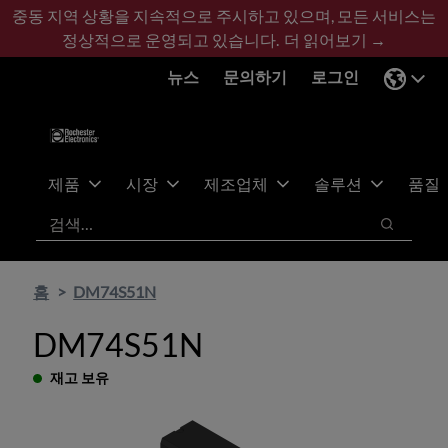
기
바
중동 지역 상황을 지속적으로 주시하고 있으며, 모든 서비스는
본
닥
정상적으로 운영되고 있습니다.
더 읽어보기 →
콘
글
뉴스
문의하기
로그인
텐
로
츠
건
건
너
너
뛰
뛰
기
제품
시장
제조업체
솔루션
품질
기
검색
검색
홈
DM74S51N
DM74S51N
재고 보유