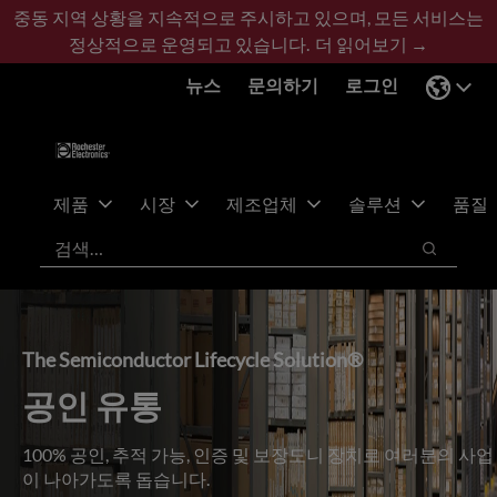
기
바
중동 지역 상황을 지속적으로 주시하고 있으며, 모든 서비스는
본
닥
정상적으로 운영되고 있습니다.
더 읽어보기 →
콘
글
뉴스
문의하기
로그인
텐
로
츠
건
건
너
너
뛰
뛰
기
제품
시장
제조업체
솔루션
품질
기
검색
검색
The Semiconductor Lifecycle Solution®
공인 유통
100% 공인, 추적 가능, 인증 및 보장도니 장치로 여러분의 사업
이 나아가도록 돕습니다.