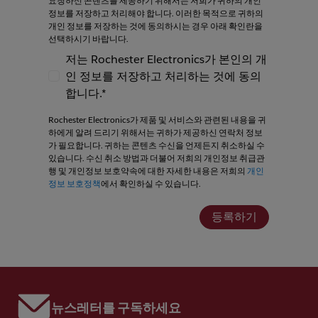
요청하신 콘텐츠를 제공하기 위해서는 저희가 귀하의 개인
정보를 저장하고 처리해야 합니다. 이러한 목적으로 귀하의
개인 정보를 저장하는 것에 동의하시는 경우 아래 확인란을
선택하시기 바랍니다.
저는 Rochester Electronics가 본인의 개
인 정보를 저장하고 처리하는 것에 동의
저는 Rochester Electronics가 본인의 개인
합니다.*
Rochester Electronics가 제품 및 서비스와 관련된 내용을 귀
하에게 알려 드리기 위해서는 귀하가 제공하신 연락처 정보
가 필요합니다. 귀하는 콘텐츠 수신을 언제든지 취소하실 수
있습니다. 수신 취소 방법과 더불어 저희의 개인정보 취급관
행 및 개인정보 보호약속에 대한 자세한 내용은 저희의
개인
정보 보호정책
에서 확인하실 수 있습니다.
등록하기
뉴스레터를 구독하세요