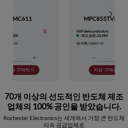
Show nex
HMC611
MPC855TVR66
Devices
NXP Semiconductors
보유: 1,000
재고 보유: 23,984
:
US$418.66
내 가격:
US$69.49
지금 구매하기
지금 구매하기
70개 이상의 선도적인 반도체 제조
업체의 100% 공인을 받았습니다.
Rochester Electronics는 세계에서 가장 큰 반도체
지속 공급업체로