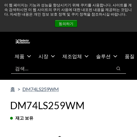
기
바
중동 지역 상황을 지속적으로 주시하고 있으며, 모든 서비스는
이 웹 페이지는 기능과 성능을 향상시키기 위해 쿠키를 사용합니다. 사이트를 계
속 검색하시면 이 웹 사이트의 쿠키 사용에 대한 내포된 내용을 제공하는 것입니
본
닥
정상적으로 운영되고 있습니다.
더 읽어보기 →
다. 자세한 내용은 개인 정보 보호 정책 및 쿠키 정책을 참조하시길 바랍니다.
콘
글
뉴스
문의하기
로그인
동의하기
텐
로
츠
건
건
너
너
뛰
뛰
기
제품
시장
제조업체
솔루션
품질
기
검색
검색
홈
DM74LS259WM
DM74LS259WM
재고 보유