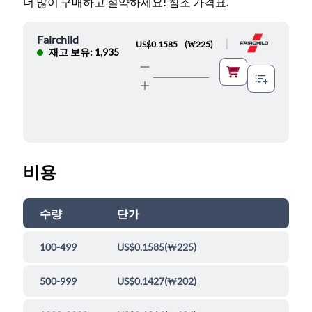
더 많이 구매하고 절약하세요! 참조 가격표.
Fairchild
|
US$0.1585
(
₩225
)
재고 보유: 1,935
비용
수량
단가
100-499
US$0.1585
(
₩225
)
500-999
US$0.1427
(
₩202
)