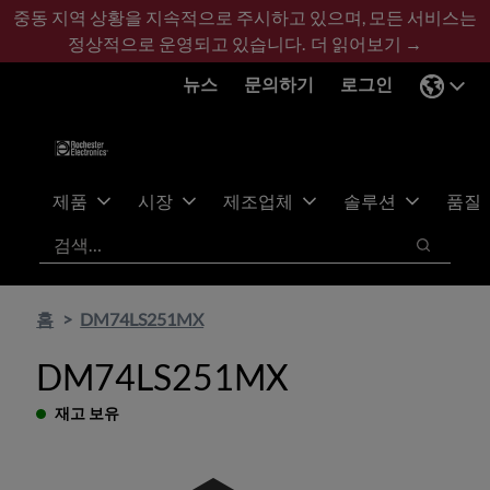
기
바
중동 지역 상황을 지속적으로 주시하고 있으며, 모든 서비스는
본
닥
정상적으로 운영되고 있습니다.
더 읽어보기 →
콘
글
뉴스
문의하기
로그인
텐
로
츠
건
건
너
너
뛰
뛰
기
제품
시장
제조업체
솔루션
품질
기
검색
검색
홈
DM74LS251MX
DM74LS251MX
재고 보유