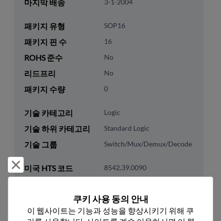
마지막 배송
3-1-2004
패키지 유형
SOP16
패키지 핀 수
16
ROHS 준수
No
리드프리
No
패키지 수량
0
기술 카테고리
Logic
기술 하위 카테고리
Standard Logic
기술 그룹
Switch/Mux/Demux/Decode
거부 및 닫기
미국 HTS 코드
8542.39.0090
ECCN
EAR99
쿠키 사용 동의 안내
이 웹사이트는 기능과 성능을 향상시키기 위해 쿠