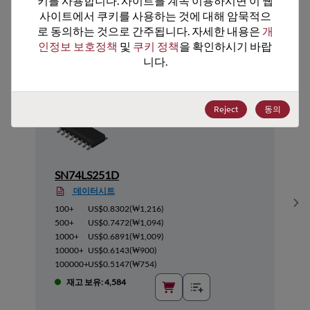
키를 사용합니다. 사이트를 계속 이용하시면 이 웹
사이트에서 쿠키를 사용하는 것에 대해 암묵적으
추천 대체 제품
로 동의하는 것으로 간주됩니다. 자세한 내용은 
개
인정보 보호정책
 및 
쿠키 정책
을 확인하시기 바랍
니다.
Reject
동의
SN74LS251D
데이터시트
Sh
100+
US$0.8302
(
₩1,216
)
500+
US$0.7472
(
₩1,094
)
1000+
US$0.6891
(
₩1,009
)
10000+
US$0.6143
(
₩900
)
100000+
US$0.5147
(
₩754
)
재고 보유: 4,584