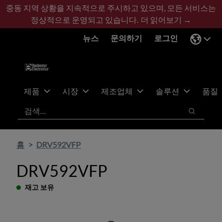
기
바
중동 지역 상황을 지속적으로 주시하고 있으며, 모든 서비스는
본
닥
정상적으로 운영되고 있습니다.
더 읽어보기 →
콘
글
뉴스
문의하기
로그인
텐
로
츠
건
건
너
너
뛰
뛰
기
제품
시장
제조업체
솔루션
품질
기
검색
검색
홈
DRV592VFP
DRV592VFP
재고 보유