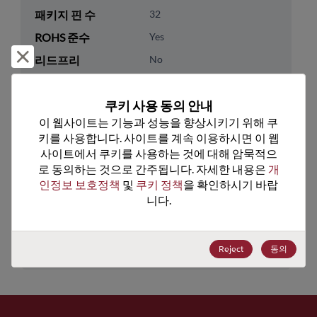
패키지 핀 수
32
ROHS 준수
Yes
거부 및 닫기
리드프리
No
패키지 유형
Tray
쿠키 사용 동의 안내
패키지 수량
250
이 웹사이트는 기능과 성능을 향상시키기 위해 쿠
키를 사용합니다. 사이트를 계속 이용하시면 이 웹
기술 카테고리
Analog & Mixed Signal
사이트에서 쿠키를 사용하는 것에 대해 암묵적으
기술 하위 카테고리
Special Analog Function
로 동의하는 것으로 간주됩니다. 자세한 내용은 
개
인정보 보호정책
 및 
쿠키 정책
을 확인하시기 바랍
기술 그룹
Motor Control/Drvrs
니다.
미국 HTS 코드
8542.39.0090
ECCN
EAR99
Reject
동의