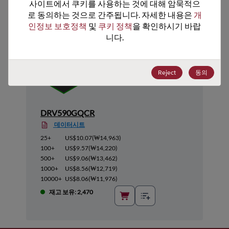
추천 대체 제품
사이트에서 쿠키를 사용하는 것에 대해 암묵적으
로 동의하는 것으로 간주됩니다. 자세한 내용은 
개
인정보 보호정책
 및 
쿠키 정책
을 확인하시기 바랍
니다.
Reject
동의
DRV590GQCR
데이터시트
25+
US$10.07
(
₩14,963
)
100+
US$9.57
(
₩14,220
)
500+
US$9.06
(
₩13,462
)
1000+
US$8.56
(
₩12,719
)
10000+
US$8.06
(
₩11,976
)
재고 보유: 2,470