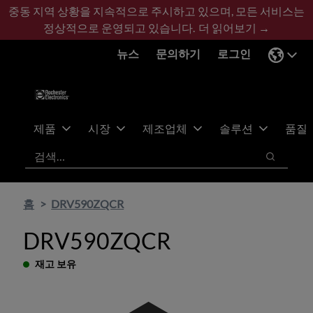
기
바
중동 지역 상황을 지속적으로 주시하고 있으며, 모든 서비스는
본
닥
정상적으로 운영되고 있습니다.
더 읽어보기 →
콘
글
뉴스
문의하기
로그인
텐
로
츠
건
건
너
너
뛰
뛰
기
제품
시장
제조업체
솔루션
품질
기
검색
검색
홈
DRV590ZQCR
DRV590ZQCR
재고 보유