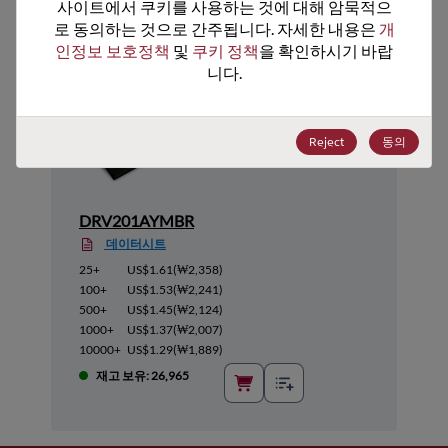
추천 대체 제품
사이트에서 쿠키를 사용하는 것에 대해 암묵적으
로 동의하는 것으로 간주됩니다. 자세한 내용은 
개
인정보 보호정책
 및 
쿠키 정책
을 확인하시기 바랍
니다.
Reject
동의
DRV201AYMBR
데이터시트
25+
US$1.61
(
₩2,358
)
100+
US$1.53
(
₩2,241
)
500+
US$1.45
(
₩2,124
)
1000+
US$1.37
(
₩2,007
)
10000+
US$1.29
(
₩1,889
)
재고 보유: 26,965