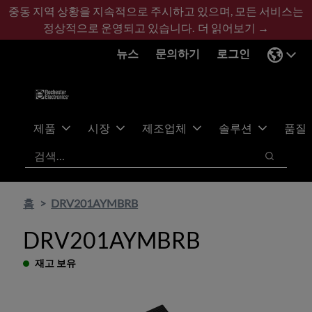
기
바
중동 지역 상황을 지속적으로 주시하고 있으며, 모든 서비스는
본
닥
정상적으로 운영되고 있습니다.
더 읽어보기 →
콘
글
뉴스
문의하기
로그인
텐
로
츠
건
건
너
너
뛰
뛰
기
제품
시장
제조업체
솔루션
품질
기
검색
검색
홈
DRV201AYMBRB
DRV201AYMBRB
재고 보유