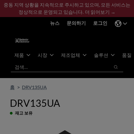
기
바
중동 지역 상황을 지속적으로 주시하고 있으며, 모든 서비스는
본
닥
정상적으로 운영되고 있습니다.
더 읽어보기 →
콘
글
뉴스
문의하기
로그인
텐
로
츠
건
건
너
너
뛰
뛰
기
제품
시장
제조업체
솔루션
품질
기
검색
검색
홈
DRV135UA
DRV135UA
재고 보유