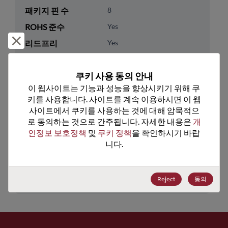
패키지 핀 수
8
ROHS 준수
Yes
거부 및 닫기
리드프리
Yes
패키지 유형
Tube
쿠키 사용 동의 안내
패키지 수량
75
이 웹사이트는 기능과 성능을 향상시키기 위해 쿠
키를 사용합니다. 사이트를 계속 이용하시면 이 웹
기술 카테고리
Analog & Mixed Signal
사이트에서 쿠키를 사용하는 것에 대해 암묵적으
기술 하위 카테고리
Audio & Video
로 동의하는 것으로 간주됩니다. 자세한 내용은 
개
인정보 보호정책
 및 
쿠키 정책
을 확인하시기 바랍
기술 그룹
A/V- Amp, AFE, Synth,RX/TX
니다.
미국 HTS 코드
8542.39.0090
ECCN
EAR99
Reject
동의